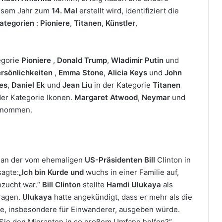
diesem Jahr zum
14. Mal
erstellt wird, identifiziert die
Kategorien
:
Pioniere
,
Titanen
,
Künstler
,
egorie
Pioniere
,
Donald Trump
,
Wladimir Putin
und
rsönlichkeiten
,
Emma Stone
,
Alicia Keys
und
John
es
,
Daniel Ek
und
Jean Liu
in der Kategorie
Titanen
der Kategorie Ikonen.
Margaret
Atwood
,
Neymar
und
enommen.
es an der vom ehemaligen
US-Präsidenten
Bill
Clinton in
sagte:
„Ich bin Kurde und
wuchs in einer Familie auf,
hzucht war.“
Bill Clinton
stellte
Hamdi Ulukaya
als
Fragen.
Ulukaya
hatte angekündigt, dass er mehr als die
ke, insbesondere für Einwanderer, ausgeben würde.
Sie den Migranten in so großem Umfang helfen?“,