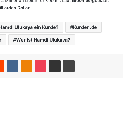
 Millionen Dollar für Kobani. Laut
beläuft
Bloomberg
.
illiarden
Dollar
 Hamdi Ulukaya ein Kurde?
Kurden.de
n
Wer ist Hamdi Ulukaya?
Reddit
VKontakte
Odnoklassniki
Pocket
Teile per E-Mail
Drucken