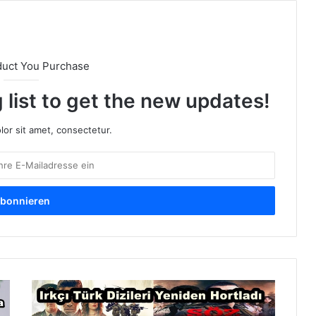
duct You Purchase
 list to get the new updates!
or sit amet, consectetur.
R
a