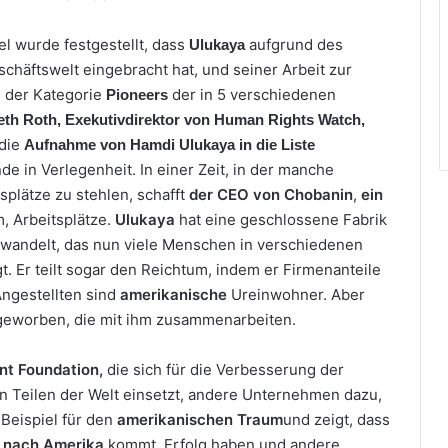
kel wurde festgestellt, dass
aufgrund des
Ulukaya
schäftswelt eingebracht hat, und seiner Arbeit zur
n der Kategorie
der in 5 verschiedenen
Pioneers
th Roth, Exekutivdirektor von Human Rights Watch,
 die
Aufnahme von Hamdi Ulukaya in die Liste
e in Verlegenheit. In einer Zeit, in der manche
plätze zu stehlen, schafft
der CEO von Chobanin
,
ein
, Arbeitsplätze.
Ulukaya
hat eine geschlossene Fabrik
wandelt, das nun viele Menschen in verschiedenen
t. Er teilt sogar den Reichtum, indem er Firmenanteile
 Angestellten sind
amerikanische
Ureinwohner. Aber
geworben, die mit ihm zusammenarbeiten.
nt Foundation,
die sich für die Verbesserung der
 Teilen der Welt einsetzt, andere Unternehmen dazu,
 Beispiel für den
amerikanischen
Traum
und zeigt, dass
z
nach Amerika
kommt, Erfolg haben und andere