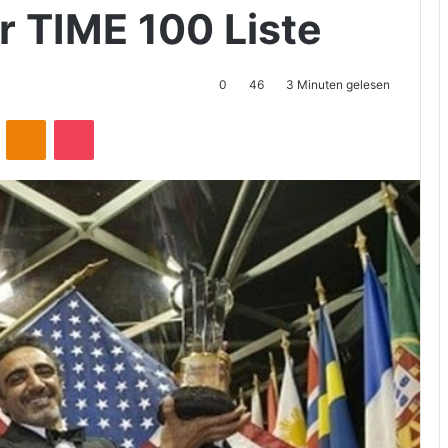
r TIME 100 Liste
0
46
3 Minuten gelesen
ontakte
Odnoklassniki
Pocket