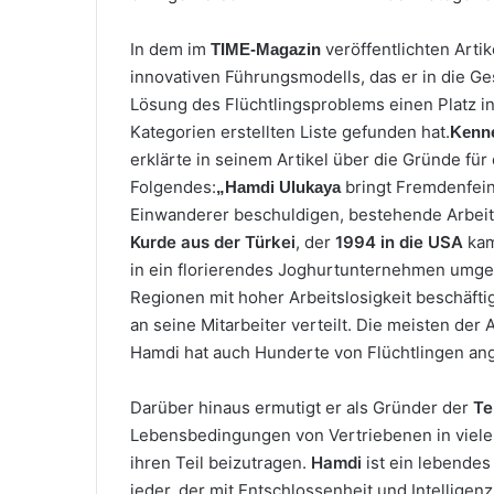
In dem im
veröffentlichten Arti
TIME-Magazin
innovativen Führungsmodells, das er in die Ge
Lösung des Flüchtlingsproblems einen Platz i
Kategorien erstellten Liste gefunden hat.
Kenne
erklärte in seinem Artikel über die Gründe für
Folgendes:
bringt Fremdenfeind
„Hamdi Ulukaya
Einwanderer beschuldigen, bestehende Arbeits
Kurde aus der Türkei
, der
1994
in die USA
kam
in ein florierendes Joghurtunternehmen umge
Regionen mit hoher Arbeitslosigkeit beschäftig
an seine Mitarbeiter verteilt. Die meisten der
Hamdi hat auch Hunderte von Flüchtlingen an
Darüber hinaus ermutigt er als Gründer der
Te
Lebensbedingungen von Vertriebenen in vielen
ihren Teil beizutragen.
Hamdi
ist ein lebendes
jeder, der mit Entschlossenheit und Intelligen