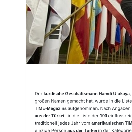
i
l
Der
,
kurdische Geschäftsmann Hamdi Ulukaya
großen Namen gemacht hat, wurde in die List
aufgenommen. Nach Angaben
TIME-Magazins
, in die Liste der
einflussre
aus der Türkei
100
traditionell jedes Jahr vom
amerikanischen TI
einzige Person
in der Kategori
aus der Türkei