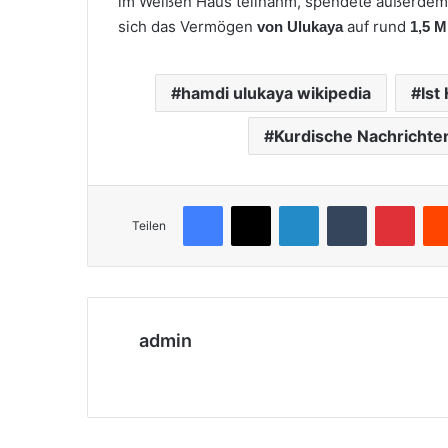
im Weißen Haus teilnahm, spendete außerdem 2
sich das Vermögen
auf rund
von Ulukaya
1,5 M
hamdi ulukaya wikipedia
Ist
Kurdische Nachrichte
Facebook
X
LinkedIn
Tumblr
Pinterest
Teilen
admin
We
bs
eit
e