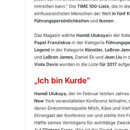
mitreißen kann.“ Die
TIME 100-Liste
, die in 
einflussreichsten Menschen der Welt
in fünf 
Führungspersönlichkeiten
und
Ikonen
.
Das Magazin wählte
Hamdi Ulukaya
in der Kat
Papst Franziskus
in der Kategorie
Führungspe
Legend
in der Kategorie
Künstler
,
LeBron Jam
und
LeBron James
, Daniel Ek und
Jean Liu
in 
Viola Davis
wurden in die Liste
für 2017
aufg
„Ich bin Kurde“
Hamdi Ulukaya
, der im Februar letzten Jahr
New
York veranstalteten Konferenz teilnahm, 
deren Einkommensquelle Milch, Käse und Vie
Ehrengast der Konferenz vor und stellte ihm 
Hälfte seines Vermögens für wohltätige Zwec
Auf
Clintons
Frage „Was ist der Grund, warum 