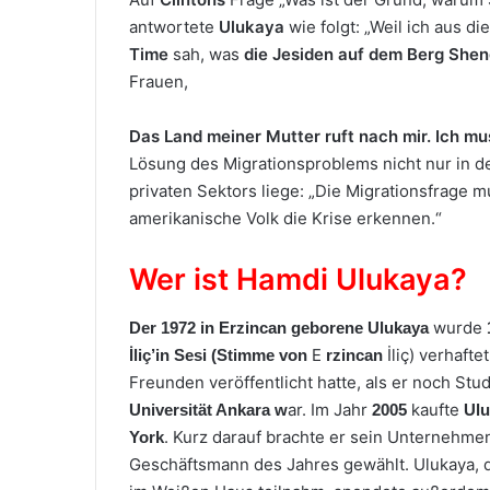
antwortete
Ulukaya
wie folgt: „Weil ich aus d
Time
sah, was
die Jesiden
auf dem Berg
Shen
Frauen,
Das Land meiner Mutter ruft nach mir. Ich m
Lösung des Migrationsproblems nicht nur in 
privaten Sektors liege: „Die Migrationsfrage 
amerikanische Volk die Krise erkennen.“
Wer ist Hamdi Ulukaya?
wurde
Der 1972 in Erzincan geborene
Ulukaya
E
İliç)
verhafte
İliç’in Sesi (Stimme von
rzincan
Freunden veröffentlicht hatte, als er noch Stu
ar. Im Jahr
kaufte
Universität Ankara w
2005
Ulu
. Kurz darauf brachte er sein Unternehme
York
Geschäftsmann des Jahres gewählt. Ulukaya, 