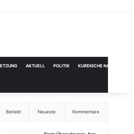
Facebook
X
YouTube
Instagram
Anmelden
Zufälliger Artikel
Sidebar
SETZUNG
AKTUELL
POLITIK
KURDISCHE NACHRICHTE
Beliebt
Neueste
Kommentare
Beste Übersetzungs-App,