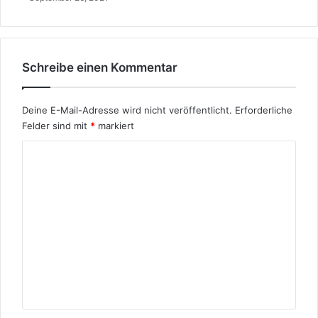
Schreibe einen Kommentar
Deine E-Mail-Adresse wird nicht veröffentlicht.
Erforderliche
Felder sind mit
*
markiert
K
o
m
m
e
n
t
a