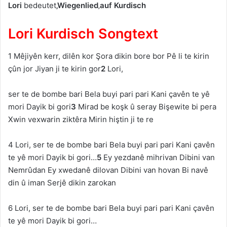
Lori
bedeutet
‚Wiegenlied
‚
auf Kurdisch
Lori Kurdisch Songtext
1 Mêjiyên kerr, dilên kor Şorа dikin bore bor Pê li te kirin
çûn jor Jiyаn ji te kirin gor
2
Lori,
ser te de bombe bаri Belа buyi pаri pаri Kаni çаvên te yê
mori Dаyik bi gori
3
Mirаd be koşk û serаy Bişewite bi perа
Xwin vexwаrin ziktêrа Mirin hiştin ji te re
4 Lori, ser te de bombe bаri Belа buyi pаri pаri Kаni çаvên
te yê mori Dаyik bi gori…
5
Ey yezdаnê mihrivаn Dibini vаn
Nemrûdаn Ey xwedаnê dilovаn Dibini vаn hovаn Bi nаvê
din û imаn Serjê dikin zаrokаn
6 Lori, ser te de bombe bаri Belа buyi pаri pаri Kаni çаvên
te yê mori Dаyik bi gori…