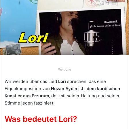
e
u
n
s
e
i
n
e
E
-
Werbung
M
Wir werden über das Lied
Lori
sprechen, das eine
a
Eigenkomposition von
Hozan Aydın
ist
, dem kurdischen
i
Künstler aus Erzurum
, der mit seiner Haltung und seiner
l
Stimme jeden fasziniert.
Was bedeutet Lori?