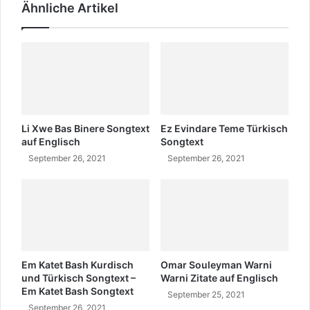
Ähnliche Artikel
k
n
o
d
m
w
m
o
t
h
s
e
i
r
e
k
?
o
Li Xwe Bas Binere Songtext
Ez Evindare Teme Türkisch
m
auf Englisch
Songtext
m
September 26, 2021
September 26, 2021
t
e
r
?
Em Katet Bash Kurdisch
Omar Souleyman Warni
und Türkisch Songtext –
Warni Zitate auf Englisch
Em Katet Bash Songtext
September 25, 2021
September 26, 2021