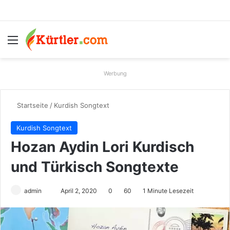
Menü
S
Werbung
Startseite
/
Kurdish Songtext
Kurdish Songtext
Hozan Aydin Lori Kurdisch
und Türkisch Songtexte
admin
S
April 2, 2020
0
60
1 Minute Lesezeit
e
n
d