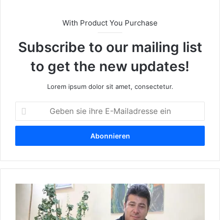
With Product You Purchase
Subscribe to our mailing list
to get the new updates!
Lorem ipsum dolor sit amet, consectetur.
G
e
b
e
n
s
i
e
W
i
e
h
r
r
i