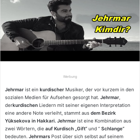
e
u
n
s
e
i
n
e
E
-
Werbung
M
a
Jehrmar
ist ein
kurdischer
Musiker, der vor kurzem in den
i
sozialen Medien für Aufsehen gesorgt hat.
Jehrmar
,
l
der
kurdischen
Liedern mit seiner eigenen Interpretation
eine andere Note verleiht, stammt aus
dem Bezirk
Yüksekova in Hakkari.
Jehrmar
ist eine Kombination aus
zwei Wörtern, die
auf Kurdisch „Gift“
und “
Schlange“
bedeuten.
Jehrmars
Post über sich selbst auf seinem