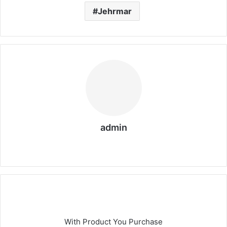
Jehrmar
admin
We
bs
eit
e
With Product You Purchase