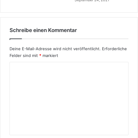
Schreibe einen Kommentar
Deine E-Mail-Adresse wird nicht veröffentlicht.
Erforderliche
Felder sind mit
*
markiert
K
o
m
m
e
n
t
a