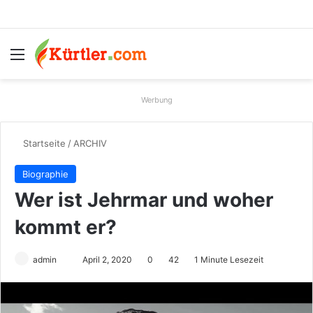
Menü
S
Werbung
Startseite
/
ARCHIV
Biographie
Wer ist Jehrmar und woher
kommt er?
admin
S
April 2, 2020
0
42
1 Minute Lesezeit
e
n
d