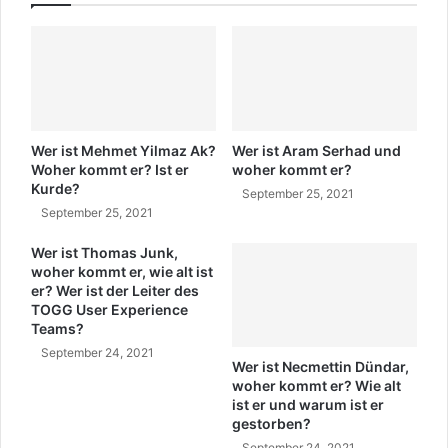
Z
k
i
i
t
s
a
c
t
h
e
S
o
Wer ist Mehmet Yilmaz Ak?
Wer ist Aram Serhad und
n
Woher kommt er? Ist er
woher kommt er?
g
Kurde?
September 25, 2021
t
September 25, 2021
e
x
Wer ist Thomas Junk,
woher kommt er, wie alt ist
t
er? Wer ist der Leiter des
e
TOGG User Experience
Teams?
September 24, 2021
Wer ist Necmettin Dündar,
woher kommt er? Wie alt
ist er und warum ist er
gestorben?
September 24, 2021