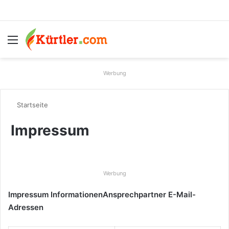
Menü
S
Werbung
Startseite
Impressum
Werbung
Impressum Informationen
Ansprechpartner E-Mail-
Adressen