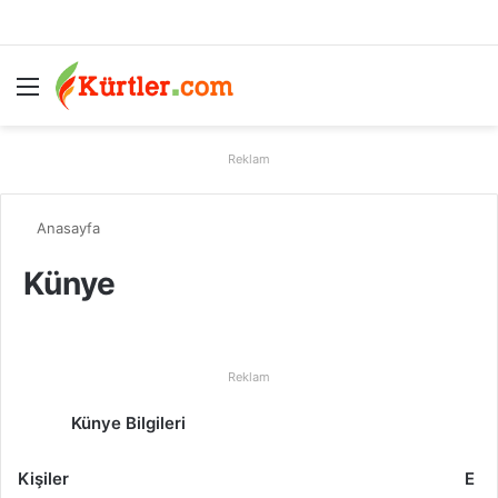
Menü
A
Reklam
Anasayfa
Künye
Reklam
Künye Bilgileri
Kişiler E