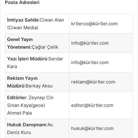
Posta Adresleri
İmtiyaz Sahibi
:Ciwan Alan
krtlerco@kürtler.com
(Ciwan Media)
Genel Yayın
info@kürtler.com
Çağlar Çelik
Yönetmeni:
Yazı İşleri Müdürü
:Serdar
info@kürtler.com
Kara
Reklam Yayın
reklam@kürtler.com
Müdürü
:Berkay Aksu
Editörler
: Zeynep Cin
Sinan Kaya(gece)
editor@kürtler.com
Ahmet Pala
Hukuk Danışmanı
:Av.
hukuk@kürtler.com
Deniz Kuru