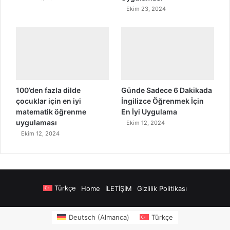
Ekim 23, 2024
100’den fazla dilde
Günde Sadece 6 Dakikada
çocuklar için en iyi
İngilizce Öğrenmek İçin
matematik öğrenme
En İyi Uygulama
uygulaması
Ekim 12, 2024
Ekim 12, 2024
Türkçe
Home
İLETİŞİM
Gizlilik Politikası
nusu Veren Siteler
https://www.salonyjardinlospinos.com/
https://ocean
Deutsch
(
Almanca
)
Türkçe