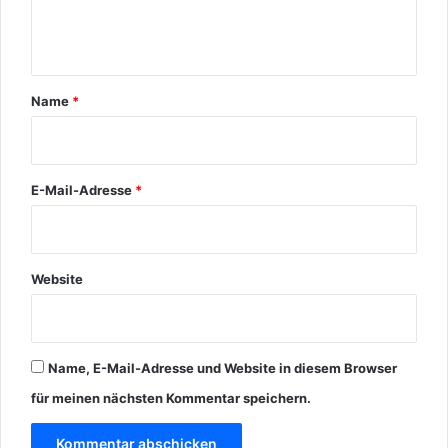
n
t
t
e
i
a
l
r
Name
*
t
w
*
u
r
d
E-Mail-Adresse
*
e
,
w
e
Website
i
l
e
r
Name, E-Mail-Adresse und Website in diesem Browser
s
a
für meinen nächsten Kommentar speichern.
g
t