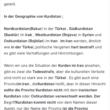
geteilt.
In der Geographie von Kurdistan ;
Nordkurdistan
(Bakur
) in der
Türkei
,
Südkurdistan
(Bashûr
) im
Irak
,
Westkurdistan
(Rojava
) in
Syrien
und
Ostkurdistan
(Rojhilat
) im
Iran
.
Im Iran
werden, ähnlich
wie
in der Türkei,
politische Vergehen
hart bestraft
und
es gibt viele Verhaftungen und Hinrichtungen.
Wenn wir uns die Situation der
Kurden im Iran
ansehen,
gibt es zwar die
Todesstrafe
, aber die kulturellen Verbote
sind nicht so stark wie in der
Türkei
. Es gibt auch eine
Provinz
im Iran
, die
Kurdistan
heißt, aber in dieser Hinsicht
sollte
die Provinz Kurdistan
nicht
mit dem
iranischen
Kurdistan
oder
Ostkurdistan
verwechselt werden
. Der
Begriff
Kurdistan
kommt nicht
von dem Namen dieser
Ayelet, nur der Name der Provinz
ist die Provinz