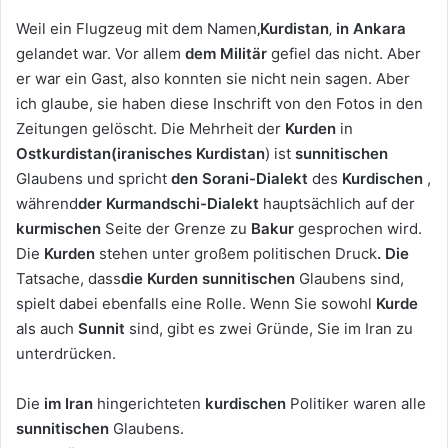
Weil ein Flugzeug mit dem Namen
‚Kurdistan
‚
in Ankara
gelandet war. Vor allem
dem Militär
gefiel das nicht. Aber
er war ein Gast, also konnten sie nicht nein sagen. Aber
ich glaube, sie haben diese Inschrift von den Fotos in den
Zeitungen gelöscht. Die Mehrheit der
Kurden
in
Ostkurdistan
(iranisches Kurdistan
) ist
sunnitischen
Glaubens und spricht
den Sorani-Dialekt
des
Kurdischen
,
während
der Kurmandschi-Dialekt
hauptsächlich auf der
kurmischen
Seite der Grenze zu
Bakur
gesprochen wird.
Die
Kurden
stehen unter großem politischen Druck
. Die
Tatsache, dass
die Kurden sunnitischen
Glaubens sind,
spielt dabei ebenfalls eine Rolle. Wenn Sie sowohl
Kurde
als auch
Sunnit
sind, gibt es zwei Gründe, Sie im Iran zu
unterdrücken.
Die
im Iran
hingerichteten
kurdischen
Politiker waren alle
sunnitischen
Glaubens.