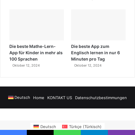
Die beste Mathe-Lern-
Die beste App zum
App für Kinder in mehr als
Englisch lernen in nur 6
100 Sprachen
Minuten pro Tag
Oktober 12, 2024
Oktober 12, 2024
Deutsch
Home
KONTAKT US
Datenschutzbestimmungen
port Transfers
madsalads.com
https://www.salonyjardinlospinos.com/
htt
Deutsch
Türkçe
(
Türkisch
)