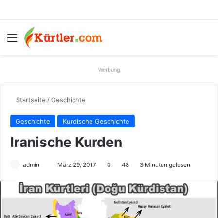
Menü
S
Werbung
Startseite
/
Geschichte
Geschichte
Kurdische Geschichte
Iranische Kurden
admin
S
März 29, 2017
0
48
3 Minuten gelesen
e
n
d
e