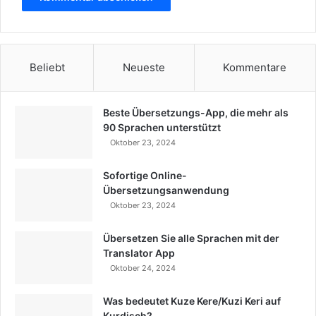
e
"
I
c
Beliebt
Neueste
Kommentare
h
w
i
l
Beste Übersetzungs-App, die mehr als
l
90 Sprachen unterstützt
B
Oktober 23, 2024
i
l
Sofortige Online-
d
Übersetzungsanwendung
u
Oktober 23, 2024
n
g
Übersetzen Sie alle Sprachen mit der
i
Translator App
n
Oktober 24, 2024
m
e
Was bedeutet Kuze Kere/Kuzi Keri auf
i
Kurdisch?