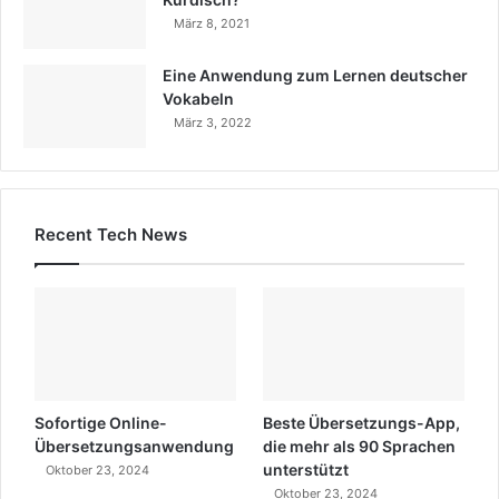
n
März 8, 2021
e
r
M
Eine Anwendung zum Lernen deutscher
u
Vokabeln
t
März 3, 2022
t
e
r
s
Recent Tech News
p
r
a
c
h
e
"
.
Sofortige Online-
Beste Übersetzungs-App,
Übersetzungsanwendung
die mehr als 90 Sprachen
unterstützt
Oktober 23, 2024
Oktober 23, 2024