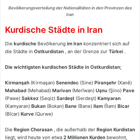
Bevölkerungsverteilung der Nationalitäten in den Provinzen des
Iran
Kurdische Städte in Iran
Die
kurdische
Bevölkerung
im Iran
konzentriert sich auf
die Städte in
Ostkurdistan
, an der Grenze zur
Türkei
.
Die wichtigsten kurdischen Städte in Ostkurdistan;
Kirmanşah
(Kirmaşan)
Senendec
(Sine)
Piranşehr
(Xanê)
Mahabad
(Mehabad)
Marivan
(Merîwan)
Uşnu
(Şino)
Pave
(Pawe)
Sakkez
(Seqiz)
Sardeşt
(Serdeşt)
Kamyaran
(Kamyaran)
Bukan
(Bokan)
Bane
(Bane)
Ilam
(Îlam)
Bicar
(Bîcar)
Kurve
(Qurwe)
Die
Region Chorasan
, die außerhalb der
Region Kurdistan
liegt, wird heute von etwa
2 Millionen Kurden
bewohnt,