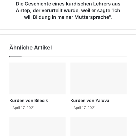
o
c
Die Geschichte eines kurdischen Lehrers aus
n
h
Antep, der verurteilt wurde, weil er sagte "Ich
H
t
will Bildung in meiner Muttersprache".
U
e
D
e
A
i
-
n
Ähnliche Artikel
P
e
A
s
R
k
"
u
A
r
b
d
s
i
i
s
c
c
Kurden von Bilecik
Kurden von Yalova
h
h
April 17, 2021
April 17, 2021
t
e
l
n
i
L
c
e