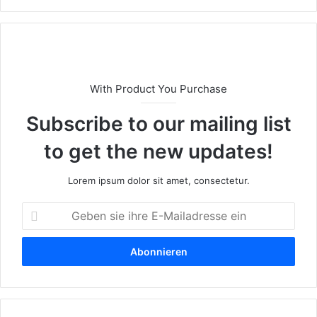
eit
e
With Product You Purchase
Subscribe to our mailing list
to get the new updates!
Lorem ipsum dolor sit amet, consectetur.
G
e
b
e
n
s
i
e