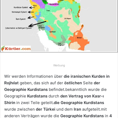
u
n
s
e
i
n
e
E
-
M
Werbung
a
i
Wir werden Informationen über
die iranischen Kurden
in
l
Rojhılat
geben, das sich auf der
östlichen
Seite
der
Geographie Kurdistans
befindet.bekanntlich wurde die
Geographie
Kurdistans
durch
den Vertrag von Kasr-ı
Shirin
in zwei Teile geteilt
.die Geographie Kurdistans
wurde zwischen
der Türkei
und dem
Iran
aufgeteilt.mit
anderen Verträgen wurde die
Geographie Kurdistans
in
4