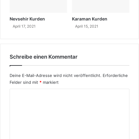
h
h
g
r
e
e
Nevsehir Kurden
Karaman Kurden
t
r
April 17, 2021
April 15, 2021
ö
s
t
a
e
u
t
s
"
A
Schreibe einen Kommentar
n
t
e
Deine E-Mail-Adresse wird nicht veröffentlicht.
Erforderliche
p
Felder sind mit
*
markiert
,
d
K
e
o
r
v
m
e
m
r
e
u
r