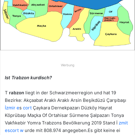
u
n
s
e
i
n
e
E
-
Werbung
M
a
Ist Trabzon kurdisch?
i
l
T
rabzon
liegt in der Schwarzmeerregion und hat 19
Bezirke: Akçaabat Araklı Araklı Arsin Beşikdüzü Çarşıbaşı
İzmir e
s
cort
Çaykara Dernekpazarı Düzköy Hayrat
Köprübaşı Maçka Of Ortahisar Sürmene Şalpazarı Tonya
Vakfıkebir Yomra Trabzons Bevölkerung 2019 Stand İ
zmit
escort w
urde mit 808.974 angegeben.Es gibt keine ei