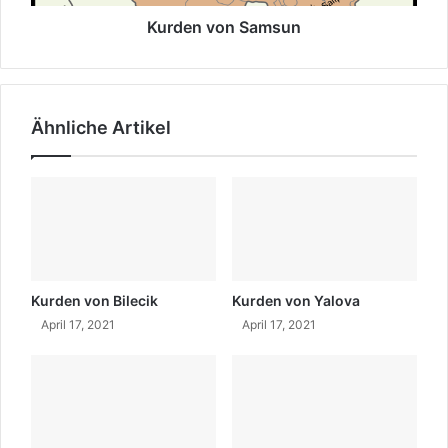
n
n
S
Kurden von Samsun
a
m
s
u
Ähnliche Artikel
n
Kurden von Bilecik
Kurden von Yalova
April 17, 2021
April 17, 2021