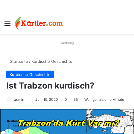
Menü
S
Werbung
Startseite
/
Kurdische Geschichte
Kurdische Geschichte
Ist Trabzon kurdisch?
admin
S
Juni 19, 2020
0
55
Weniger als eine Minute
e
n
d
e