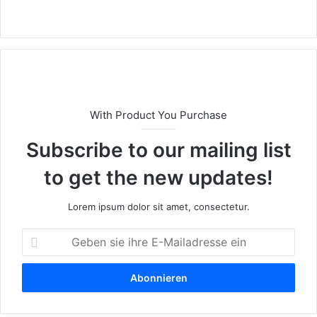
We
bs
eit
e
With Product You Purchase
Subscribe to our mailing list
to get the new updates!
Lorem ipsum dolor sit amet, consectetur.
G
e
b
e
n
s