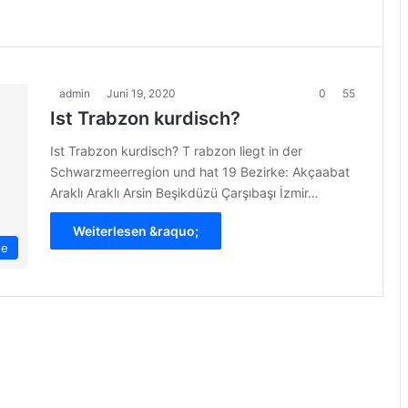
admin
Juni 19, 2020
0
55
Ist Trabzon kurdisch?
Ist Trabzon kurdisch? T rabzon liegt in der
Schwarzmeerregion und hat 19 Bezirke: Akçaabat
Araklı Araklı Arsin Beşikdüzü Çarşıbaşı İzmir…
Weiterlesen &raquo;
te