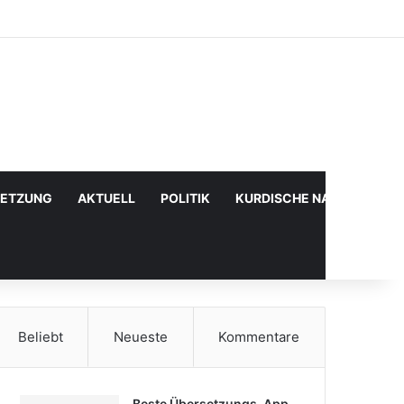
Facebook
X
YouTube
Instagram
Anmelden
Zufälliger Artikel
Sidebar
SETZUNG
AKTUELL
POLITIK
KURDISCHE NACHRICHTE
Beliebt
Neueste
Kommentare
Beste Übersetzungs-App,