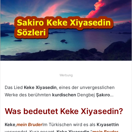
e
u
n
s
e
i
n
e
E
-
Werbung
M
a
Das Lied
Keke Xiyasedin
, eines der unvergesslichen
i
Werke des berühmten
kurdischen
Dengbej
Şakıro
…
l
Was bedeutet Keke Xiyasedin?
Keke
,
mein Bruder
Im Türkischen wird es als
Kıyasettin
verwendet. Kurz gesagt,
Keke Xiyasedin
,“
mein Bruder