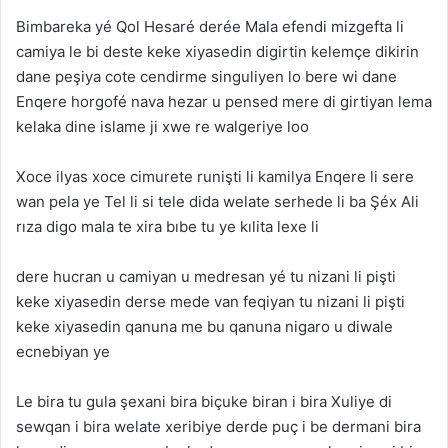
Bimbareka yé Qol Hesaré derée Mala efendi mizgefta li
camiya le bi deste keke xiyasedin digirtin kelemçe dikirin
dane peşiya cote cendirme singuliyen lo bere wi dane
Enqere horgofé nava hezar u pensed mere di girtiyan lema
kelaka dine islame ji xwe re walgeriye loo
Xoce ilyas xoce cimurete runişti li kamilya Enqere li sere
wan pela ye Tel li si tele dida welate serhede li ba Şéx Ali
rıza digo mala te xira bıbe tu ye kılita lexe li
dere hucran u camiyan u medresan yé tu nizani li pişti
keke xiyasedin derse mede van feqiyan tu nizani li pişti
keke xiyasedin qanuna me bu qanuna nigaro u diwale
ecnebiyan ye
Le bira tu gula şexani bira biçuke biran i bira Xuliye di
sewqan i bira welate xeribiye derde puç i be dermani bira