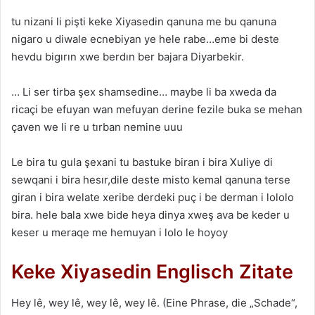
tu nizani li pişti keke Xiyasedin qanuna me bu qanuna
nigaro u diwale ecnebiyan ye hele rabe…eme bi deste
hevdu bigırın xwe berdın ber bajara Diyarbekir.
… Li ser tirba şex shamsedine… maybe li ba xweda da
ricaçi be efuyan wan mefuyan derine fezile buka se mehan
çaven we li re u tırban nemine uuu
Le bira tu gula şexani tu bastuke biran i bira Xuliye di
sewqani i bira hesır,dile deste misto kemal qanuna terse
giran i bira welate xeribe derdeki puç i be derman i lololo
bira. hele bala xwe bide heya dinya xweş ava be keder u
keser u meraqe me hemuyan i lolo le hoyoy
Keke Xiyasedin Englisch Zitate
Hey lê, wey lê, wey lê, wey lê. (Eine Phrase, die „Schade“,