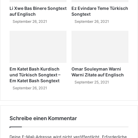
h
h
u
Li Xwe Bas Binere Songtext
Ez Evindare Teme Türkisch
B
n
auf Englisch
Songtext
e
d
September 26, 2021
September 26, 2021
d
T
e
ü
u
r
t
k
u
i
n
s
g
c
Em Katet Bash Kurdisch
Omar Souleyman Warni
h
und Türkisch Songtext –
Warni Zitate auf Englisch
S
Em Katet Bash Songtext
September 25, 2021
o
September 26, 2021
n
g
t
e
x
Schreibe einen Kommentar
t
Deine E-Mail-Adresse wird nicht veröffentlicht.
Erforderliche