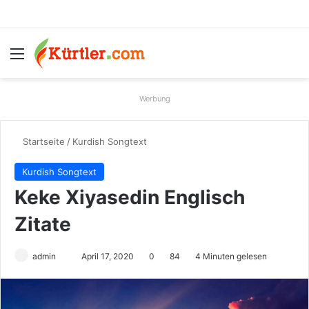
Menü
S
Werbung
Startseite
/
Kurdish Songtext
Kurdish Songtext
Keke Xiyasedin Englisch
Zitate
admin
S
April 17, 2020
0
84
4 Minuten gelesen
e
n
d