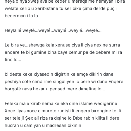
heya dinya xweş ava be keder u meraqa me hemiyan i bira
welate xerib u xeribistane tu ser bike çima derde puç i
bederman i lo lo…
Heyla lé weylé…weylé…weylé…weylé…weylé…
Le bira ye…shewqa kela xenuse çiya li çiya nexine surra
enqere te bi gumine bina baye xemur pe de xebere mi ra
tine lo…
bi deste keke xiyasedin digirtin kelemçe dikirin dane
peshiya cote cendirme singuliyen lo bere wi dane Enqere
horgofé nava hezar u pensed mere dımefine lo…
Feleka male xirab nema keleka dine islame wedigerine
Xoce ilyas xoce cimurete runişti li enqera bırengine tel li
ser tele ji Şex ali riza ra dışine lo Dıbe rabin kilita li dere
hucran u camiyan u madresan bixının