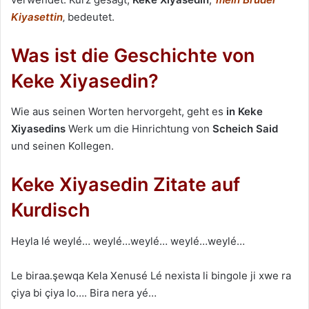
Kiyasettin
‚ bedeutet.
Was ist die Geschichte von
Keke Xiyasedin?
Wie aus seinen Worten hervorgeht, geht es
in Keke
Xiyasedins
Werk um die Hinrichtung von
Scheich Said
und seinen Kollegen.
Keke Xiyasedin Zitate auf
Kurdisch
Heyla lé weylé… weylé…weylé… weylé…weylé…
Le biraa.şewqa Kela Xenusé Lé nexista li bingole ji xwe ra
çiya bi çiya lo…. Bira nera yé…