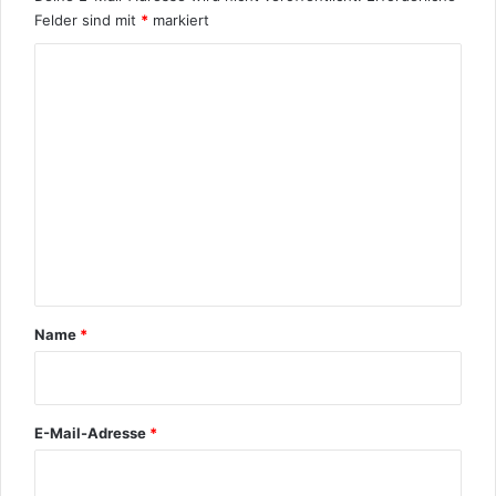
Felder sind mit
*
markiert
K
o
m
m
e
n
t
a
r
Name
*
*
E-Mail-Adresse
*