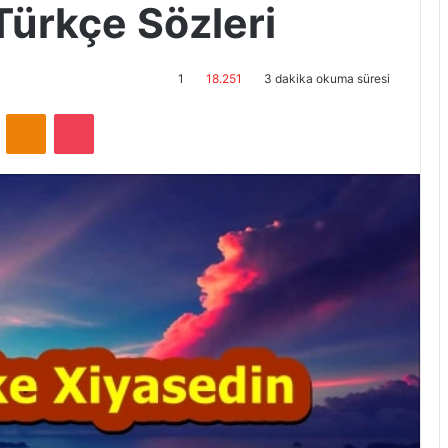
Türkçe Sözleri
1
18.251
3 dakika okuma süresi
ontakte
Odnoklassniki
Pocket