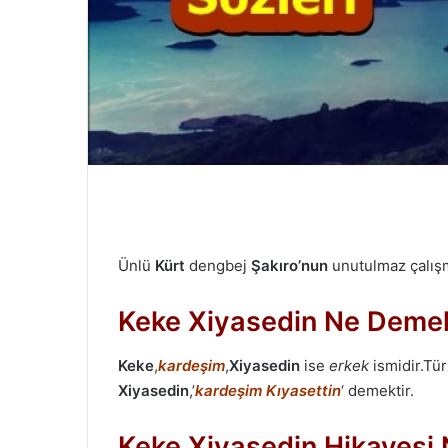
m
e
k
Ünlü
Kürt
dengbej
Şakıro’nun
unutulmaz çalışm
Keke Xiyasedin Ne Deme
Keke
,
kardeşim
,
Xiyasedin
ise
erkek
ismidir.Tü
Xiyasedin
,’
kardeşim Kıyasettin
‘ demektir.
Keke Xiyasedin Hikayesi 