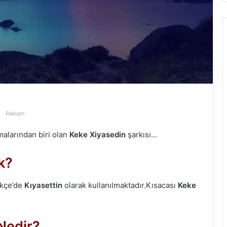
Reklam
alarından biri olan
Keke Xiyasedin
şarkısı…
k?
rkçe’de
Kıyasettin
olarak kullanılmaktadır.Kısacası
Keke
Nedir?