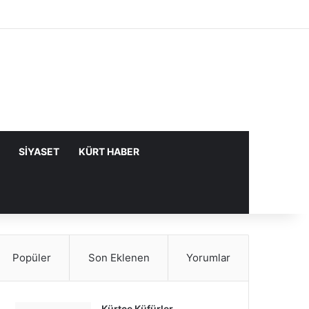
Facebook
X
YouTube
Instagram
Kayıt Ol
Rastgele Makale
Kenar Bölme
SIYASET
KÜRT HABER
Popüler
Son Eklenen
Yorumlar
Kürtçe Küfürler