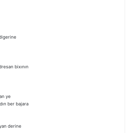
digerine
dresan bixının
an ye
dın ber bajara
uyan derine