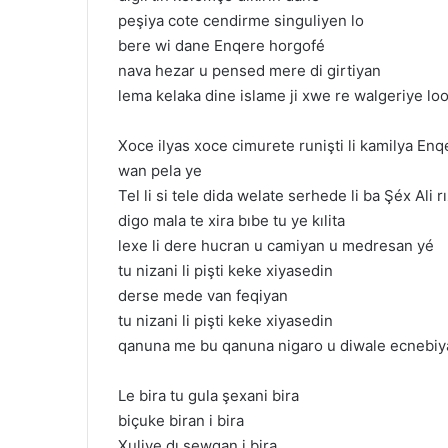
peşiya cote cendirme singuliyen lo
bere wi dane Enqere horgofé
nava hezar u pensed mere di girtiyan
lema kelaka dine islame ji xwe re walgeriye lo
Xoce ilyas xoce cimurete runişti li kamilya Enqe
wan pela ye
Tel li si tele dida welate serhede li ba Şéx Ali r
digo mala te xira bıbe tu ye kılita
lexe li dere hucran u camiyan u medresan yé
tu nizani li pişti keke xiyasedin
derse mede van feqiyan
tu nizani li pişti keke xiyasedin
qanuna me bu qanuna nigaro u diwale ecnebiy
Le bira tu gula şexani bira
biçuke biran i bira
Xuliye dı sewqan i bira