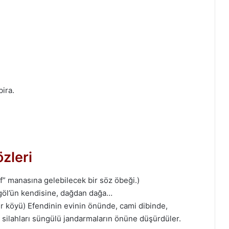
bira.
zleri
fff” manasına gelebilecek bir söz öbeği.)
ngöl’ün kendisine, dağdan dağa…
ir köyü) Efendinin evinin önünde, cami dibinde,
e silahları süngülü jandarmaların önüne düşürdüler.