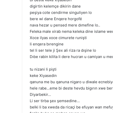
digirtin kelemçe dikirin dane
peşiya cote cendirme singuliyen lo
bere wi dane Enqere horgofé
nava hezar u pensed mere dımefine lo..
Feleka male xirab nema keleka dine islame we
Xoce ilyas xoce cimurete runişti
li enqera bırengine
tel li ser tele ji Şex ali riza ra dışine lo
Dıbe rabin kilita li dere hucran u camiyan u me
tu nizani li pişti
keke Xiyasedin
qanuna me bu qanuna nigaro u diwale ecnebiy
hele rabe…eme bi deste hevdu bigırın xwe ber
Diyarbekir…
Li ser tirba şex şemsedine…
belki li ba xweda da ricaçi be efuyan wan mef