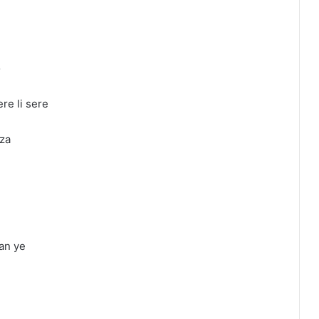
o
re li sere
ıza
an ye