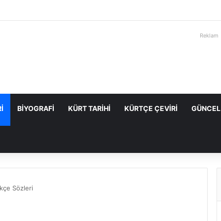
Reklam
I
BIYOGRAFI
KÜRT TARIHI
KÜRTÇE ÇEVIRI
GÜNCEL
kçe Sözleri