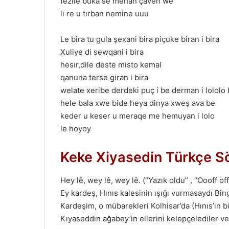
fezile buka se mehan çaven we
li re u tırban nemine uuu
Le bira tu gula şexani bira piçuke biran i bira
Xuliye di sewqani i bira
hesır,dile deste misto kemal
qanuna terse giran i bira
welate xeribe derdeki puç i be derman i lololo 
hele bala xwe bide heya dinya xweş ava be
keder u keser u meraqe me hemuyan i lolo
le hoyoy
Keke Xiyasedin Türkçe Sö
Hey lê, wey lê, wey lê. (“Yazık oldu” , “Oooff o
Ey kardeş, Hınıs kalesinin ışığı vurmasaydı Bi
Kardeşim, o mübarekleri Kolhisar’da (Hınıs’ın b
Kıyaseddin ağabey’in ellerini kelepçelediler v