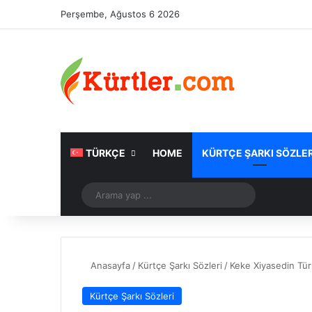
Perşembe, Ağustos 6 2026
TÜRKÇE
HOME
KÜRTÇE ŞARKI SÖZLER
Rastgele Makale
Arama
yap
...
Anasayfa
/
Kürtçe Şarkı Sözleri
/
Keke Xiyasedin Tür
Kürtçe Şarkı Sözleri