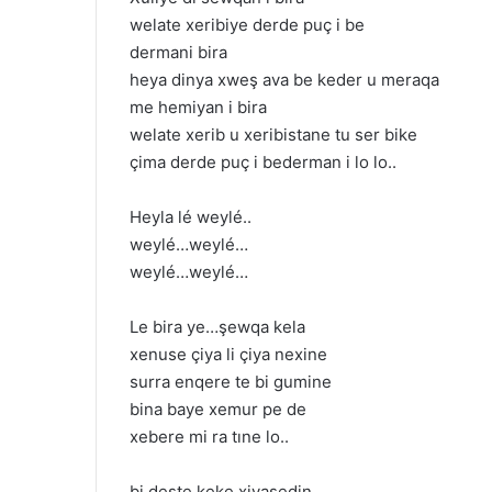
welate xeribiye derde puç i be
dermani bira
heya dinya xweş ava be keder u meraqa
me hemiyan i bira
welate xerib u xeribistane tu ser bike
çima derde puç i bederman i lo lo..
Heyla lé weylé..
weylé…weylé…
weylé…weylé…
Le bira ye…şewqa kela
xenuse çiya li çiya nexine
surra enqere te bi gumine
bina baye xemur pe de
xebere mi ra tıne lo..
bi deste keke xiyasedin