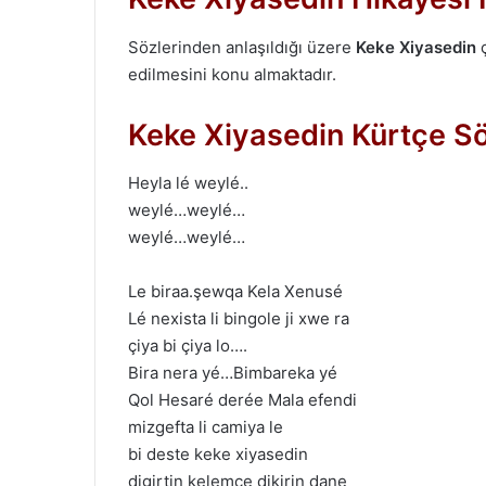
Sözlerinden anlaşıldığı üzere
Keke Xiyasedin
ç
edilmesini konu almaktadır.
Keke Xiyasedin Kürtçe Sö
Heyla lé weylé..
weylé…weylé…
weylé…weylé…
Le biraa.şewqa Kela Xenusé
Lé nexista li bingole ji xwe ra
çiya bi çiya lo….
Bira nera yé…Bimbareka yé
Qol Hesaré derée Mala efendi
mizgefta li camiya le
bi deste keke xiyasedin
digirtin kelemçe dikirin dane