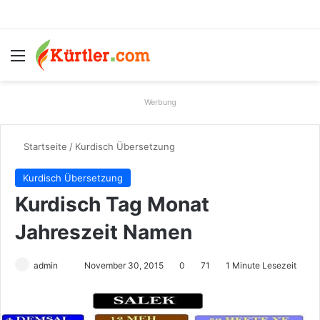
Menü
S
Werbung
Startseite
/
Kurdisch Übersetzung
Kurdisch Übersetzung
Kurdisch Tag Monat
Jahreszeit Namen
admin
S
November 30, 2015
0
71
1 Minute Lesezeit
e
n
d