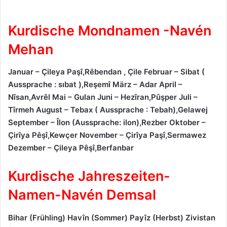
Kurdische Mondnamen -Navén
Mehan
Januar – Çileya Paşî,Rêbendan , Çile Februar – Sibat (
Aussprache : sıbat ),Reşemî März – Adar April –
Nîsan,Avrêl Mai – Gulan Juni – Hezîran,Pûşper Juli –
Tîrmeh August – Tebax ( Aussprache : Tebah),Gelawej
September – Îlon (Aussprache: ilon),Rezber Oktober –
Çirîya Pêşî,Kewçer November – Çirîya Paşî,Sermawez
Dezember – Çileya Pêşî,Berfanbar
Kurdische Jahreszeiten-
Namen-Navén Demsal
Bihar (Frühling) Havîn (Sommer) Payîz (Herbst) Zivistan