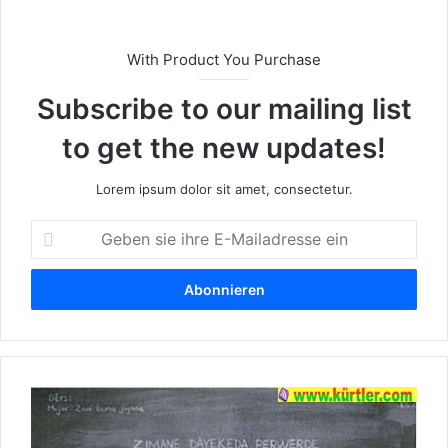
With Product You Purchase
Subscribe to our mailing list
to get the new updates!
Lorem ipsum dolor sit amet, consectetur.
G
e
b
e
n
s
i
e
V
i
e
h
r
r