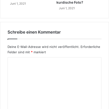
kurdische Foto?
Juni 1, 2021
l
Juni 1, 2021
D
i
n
a
v
Schreibe einen Kommentar
e
r
i
Deine E-Mail-Adresse wird nicht veröffentlicht.
Erforderliche
?
Felder sind mit
*
markiert
L
K
e
b
o
e
m
n
u
m
n
e
d
W
n
e
t
r