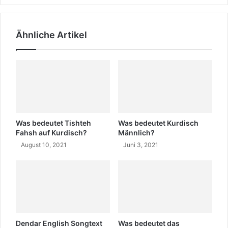
r
d
o
i
n
s
Ähnliche Artikel
o
c
m
h
e
e
n
W
(
i
C
s
î
s
n
e
a
n
Was bedeutet Tishteh
Was bedeutet Kurdisch
v
s
Fahsh auf Kurdisch?
Männlich?
k
c
August 10, 2021
Juni 3, 2021
)
h
a
f
t
l
e
r
Dendar English Songtext
Was bedeutet das
E