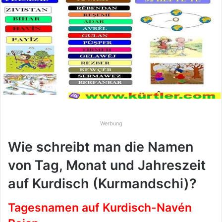
e
u
n
s
e
i
n
e
E
-
Werbung
M
a
Wie schreibt man die Namen
i
von Tag, Monat und Jahreszeit
l
auf Kurdisch (Kurmandschi)?
Tagesnamen auf Kurdisch-Navén