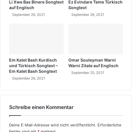
t
o
Li Xwe Bas Binere Songtext
Ez Evindare Teme Türkisch
e
m
auf Englisch
Songtext
x
m
September 26, 2021
September 26, 2021
t
t
e
r
u
n
d
w
Em Katet Bash Kurdisch
Omar Souleyman Warni
i
und Türkisch Songtext –
Warni Zitate auf Englisch
e
Em Katet Bash Songtext
September 25, 2021
a
September 26, 2021
l
t
i
s
t
Schreibe einen Kommentar
e
r
?
Deine E-Mail-Adresse wird nicht veröffentlicht.
Erforderliche
Felder sind mit
*
markiert