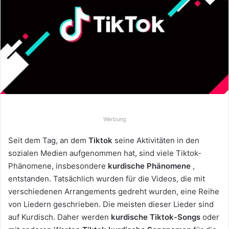
u
n
s
e
i
n
e
E
-
M
Werbung
a
i
Seit dem Tag, an dem
Tiktok
seine Aktivitäten in den
l
sozialen Medien aufgenommen hat, sind viele Tiktok-
Phänomene, insbesondere
kurdische Phänomene
,
entstanden. Tatsächlich wurden für die Videos, die mit
verschiedenen Arrangements gedreht wurden, eine Reihe
von Liedern geschrieben. Die meisten dieser Lieder sind
auf Kurdisch. Daher werden
kurdische Tiktok-Songs
oder