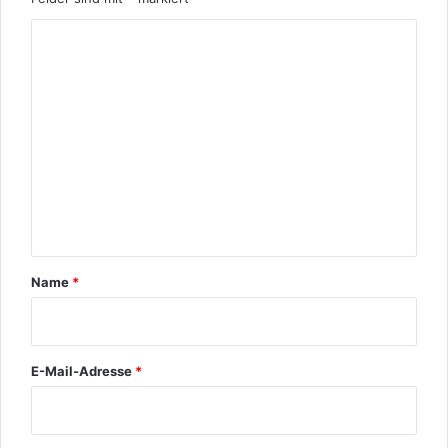
K
o
m
m
e
n
t
a
r
Name
*
*
E-Mail-Adresse
*