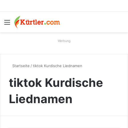
Menü
S
Werbung
Startseite
/
tiktok Kurdische Liednamen
tiktok Kurdische
Liednamen