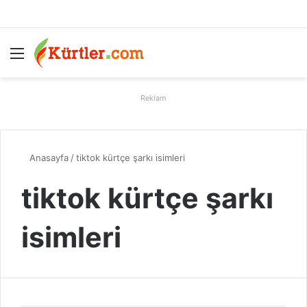
Menü
A
Reklam
Anasayfa
/
tiktok kürtçe şarkı isimleri
tiktok kürtçe şarkı
isimleri