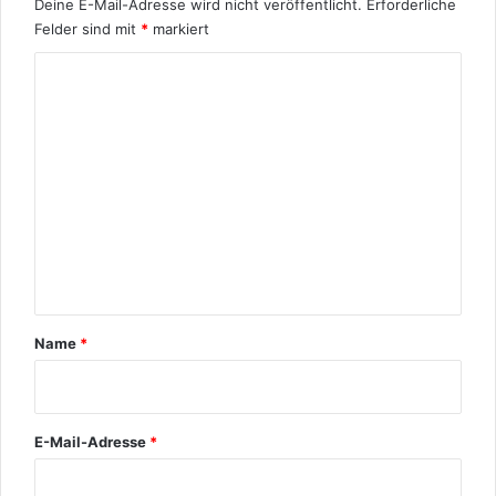
Deine E-Mail-Adresse wird nicht veröffentlicht.
Erforderliche
Felder sind mit
*
markiert
K
o
m
m
e
n
t
a
r
Name
*
*
E-Mail-Adresse
*