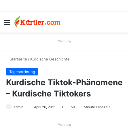
Menü
S
Werbung
Startseite
/
Kurdische Geschichte
Tagesordnung
Kurdische Tiktok-Phänomene
– Kurdische Tiktokers
admin
S
April 26, 2021
0
59
1 Minute Lesezeit
e
n
Werbung
d