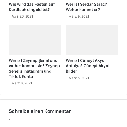
i
g
Wie wird das Fasten auf
Wer ist Serdar Sarac?
t
o
Kurdisch eingeleitet?
Woher kommt er?
e
M
April 26, 2021
März 9, 2021
t
e
?
T
ü
r
k
i
s
Wer ist Zeynep Şenel und
Wer ist Cüneyt Akyol
c
woher kommt sie? Zeynep
Antalya? Cüneyt Akyol
h
Şenel’s Instagram und
Bilder
S
Tiktok Konto
März 5, 2021
o
März 6, 2021
n
g
t
e
x
Schreibe einen Kommentar
t