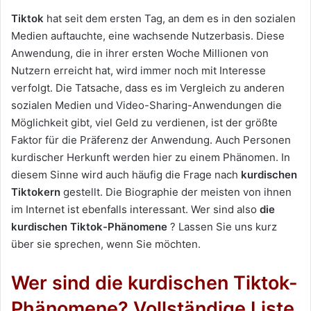
e
Tiktok
hat seit dem ersten Tag, an dem es in den sozialen
u
Medien auftauchte, eine wachsende Nutzerbasis. Diese
n
Anwendung, die in ihrer ersten Woche Millionen von
s
Nutzern erreicht hat, wird immer noch mit Interesse
e
verfolgt. Die Tatsache, dass es im Vergleich zu anderen
i
sozialen Medien und Video-Sharing-Anwendungen die
n
Möglichkeit gibt, viel Geld zu verdienen, ist der größte
e
Faktor für die Präferenz der Anwendung. Auch Personen
E
kurdischer Herkunft werden hier zu einem Phänomen. In
-
diesem Sinne wird auch häufig die Frage nach
kurdischen
M
Tiktokern
gestellt. Die Biographie der meisten von ihnen
a
im Internet ist ebenfalls interessant. Wer sind also
die
i
kurdischen Tiktok-Phänomene
? Lassen Sie uns kurz
l
über sie sprechen, wenn Sie möchten.
Wer sind die kurdischen Tiktok-
Phänomene? Vollständige Liste