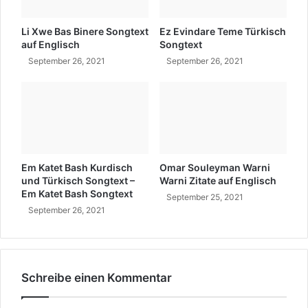
i
h
s
e
c
Li Xwe Bas Binere Songtext
Ez Evindare Teme Türkisch
T
h
auf Englisch
Songtext
i
S
September 26, 2021
September 26, 2021
k
o
t
n
o
g
k
t
e
e
r
x
s
t
Em Katet Bash Kurdisch
Omar Souleyman Warni
und Türkisch Songtext –
Warni Zitate auf Englisch
Em Katet Bash Songtext
September 25, 2021
September 26, 2021
Schreibe einen Kommentar