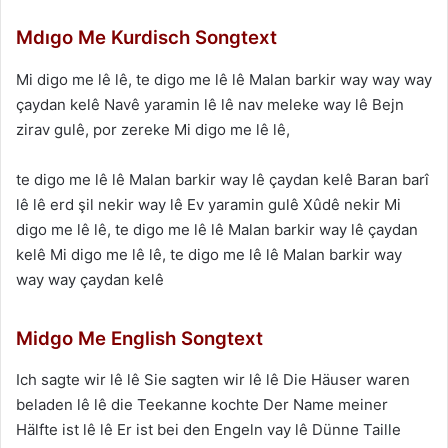
Mdıgo Me Kurdisch Songtext
Mi digo me lê lê, te digo me lê lê Malan barkir way way way
çaydan kelê Navê yaramin lê lê nav meleke way lê Bejn
zirav gulê, por zereke Mi digo me lê lê,
te digo me lê lê Malan barkir way lê çaydan kelê Baran barî
lê lê erd şil nekir way lê Ev yaramin gulê Xûdê nekir Mi
digo me lê lê, te digo me lê lê Malan barkir way lê çaydan
kelê Mi digo me lê lê, te digo me lê lê Malan barkir way
way way çaydan kelê
Midgo Me English Songtext
Ich sagte wir lê lê Sie sagten wir lê lê Die Häuser waren
beladen lê lê die Teekanne kochte Der Name meiner
Hälfte ist lê lê Er ist bei den Engeln vay lê Dünne Taille