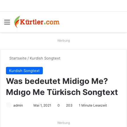
Menü
S
Werbung
Startseite
/
Kurdish Songtext
Kurdish Songtext
Was bedeutet Midigo Me?
Mdıgo Me Türkisch Songtext
admin
S
Mai 1, 2021
0
203
1 Minute Lesezeit
e
n
Werbung
d