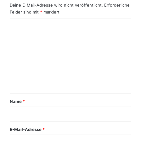
Deine E-Mail-Adresse wird nicht veröffentlicht.
Erforderliche
Felder sind mit
*
markiert
K
o
m
m
e
n
t
a
r
Name
*
*
E-Mail-Adresse
*