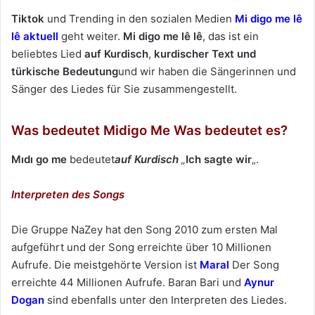
e
Tiktok
und Trending in den sozialen Medien
Mi digo me lê
u
lê aktuell
geht weiter.
Mi digo me lê lê
, das ist ein
n
beliebtes Lied
auf Kurdisch
,
kurdischer Text und
s
türkische Bedeutung
und wir haben die Sängerinnen und
e
Sänger des Liedes für Sie zusammengestellt.
i
n
Was bedeutet Midigo Me Was bedeutet es?
e
E
Mıdı go me
bedeutet
auf Kurdisch
„
Ich sagte wir
„.
-
M
Interpreten des Songs
a
i
Die Gruppe NaZey hat den Song 2010 zum ersten Mal
l
aufgeführt und der Song erreichte über 10 Millionen
Aufrufe. Die meistgehörte Version ist
Maral
Der Song
erreichte 44 Millionen Aufrufe. Baran Bari und
Aynur
Dogan
sind ebenfalls unter den Interpreten des Liedes.