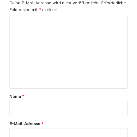
Deine E-Mail-Adresse wird nicht veröffentlicht.
Erforderliche
Felder sind mit
*
markiert
K
o
m
m
e
n
t
a
r
Name
*
*
E-Mail-Adresse
*