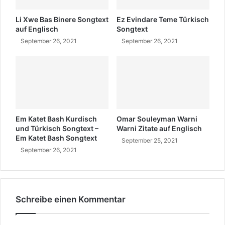
c
n
h
g
Li Xwe Bas Binere Songtext
Ez Evindare Teme Türkisch
S
l
auf Englisch
Songtext
o
i
September 26, 2021
September 26, 2021
n
s
g
c
t
h
e
x
t
Em Katet Bash Kurdisch
Omar Souleyman Warni
und Türkisch Songtext –
Warni Zitate auf Englisch
Em Katet Bash Songtext
September 25, 2021
September 26, 2021
Schreibe einen Kommentar