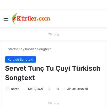
Menü
S
Werbung
Startseite
/
Kurdish Songtext
Kurdish Songtext
Servet Tunç Tu Çuyi Türkisch
Songtext
admin
S
Mai 1, 2021
0
74
1 Minute Lesezeit
e
n
Werbung
d