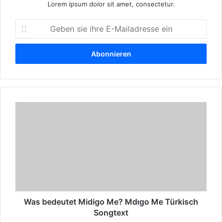
Lorem ipsum dolor sit amet, consectetur.
G
e
b
e
n
s
i
e
W
i
a
h
s
r
b
e
e
E
d
-
e
M
u
a
t
i
e
Was bedeutet Midigo Me? Mdıgo Me Türkisch
l
t
a
Songtext
M