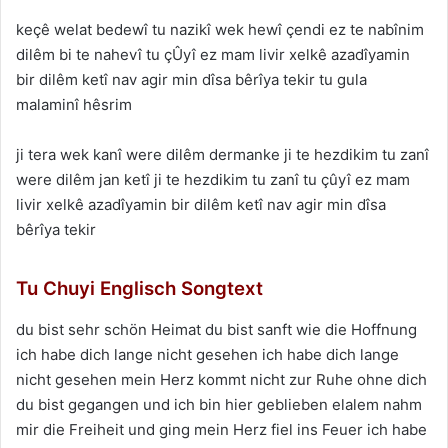
keçê welat bedewî tu nazikî wek hewî çendi ez te nabînim
dilêm bi te nahevî tu çÛyî ez mam livir xelkê azadîyamin
bir dilêm ketî nav agir min dîsa bêrîya tekir tu gula
malaminî hêsrim
ji tera wek kanî were dilêm dermanke ji te hezdikim tu zanî
were dilêm jan ketî ji te hezdikim tu zanî tu çûyî ez mam
livir xelkê azadîyamin bir dilêm ketî nav agir min dîsa
bêrîya tekir
Tu Chuyi Englisch Songtext
du bist sehr schön Heimat du bist sanft wie die Hoffnung
ich habe dich lange nicht gesehen ich habe dich lange
nicht gesehen mein Herz kommt nicht zur Ruhe ohne dich
du bist gegangen und ich bin hier geblieben elalem nahm
mir die Freiheit und ging mein Herz fiel ins Feuer ich habe