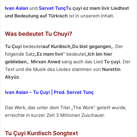
e
Ivan Aslan
und
Servet Tunç
Tu çuyi ez mam livir Liedtext
u
und Bedeutung auf Türkisch
ist in unserem Inhalt.
n
s
Was bedeutet Tu Chuyi?
e
i
Tu Çuyi
bedeutet
auf Kurdisch
„Du bist gegangen
„. Der
n
folgende Satz
„Ez mam livir
“ bedeutet
„Ich bin hier
e
geblieben
„.
Mirxan Amed
sang auch das Lied
Tu çuyi
. Der
E
Text und die Musik des Liedes stammen von
Nurettin
-
Akyüz
.
M
a
Ivan Aslan – Tu Çuyi | Prod. Servet Tunç
i
l
Das Werk, das unter dem Titel „The Work“ geteilt wurde,
erreichte in kurzer Zeit 3 Millionen Zuschauer.
Tu Çuyi Kurdisch Songtext