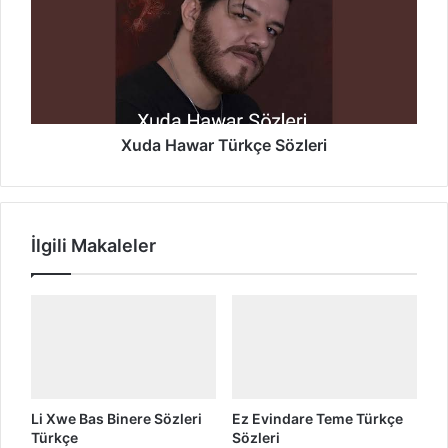
?
z
a
M
H
ı
a
d
w
ı
a
g
r
o
T
Xuda Hawar Türkçe Sözleri
M
ü
e
r
T
k
ü
ç
İlgili Makaleler
r
e
k
S
ç
ö
e
z
Ş
l
a
e
r
r
k
i
ı
Li Xwe Bas Binere Sözleri
Ez Evindare Teme Türkçe
S
Türkçe
Sözleri