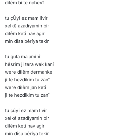
dilêm bi te nahevî
tu çÛyî ez mam livir
xelkê azadîyamin bir
dilêm ketî nav agir
min dîsa bêrîya tekir
tu gula malaminî
hêsrim ji tera wek kanî
were dilêm dermanke
ji te hezdikim tu zanî
were dilêm jan ketî
ji te hezdikim tu zanî
tu çûyî ez mam livir
xelkê azadîyamin bir
dilêm ketî nav agir
min dîsa bêrîya tekir