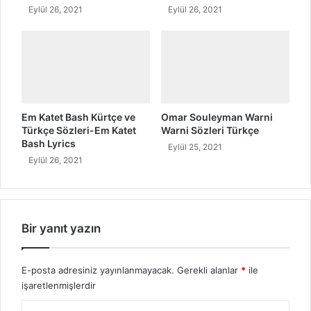
ö
Eylül 26, 2021
Eylül 26, 2021
z
l
e
r
i
Em Katet Bash Kürtçe ve
Omar Souleyman Warni
Türkçe Sözleri-Em Katet
Warni Sözleri Türkçe
Bash Lyrics
Eylül 25, 2021
Eylül 26, 2021
Bir yanıt yazın
E-posta adresiniz yayınlanmayacak.
Gerekli alanlar
*
ile
işaretlenmişlerdir
Y