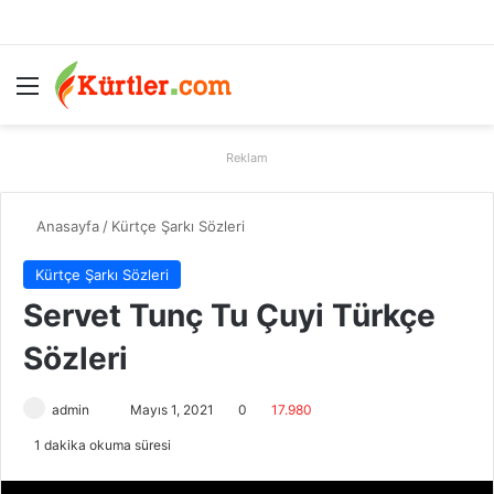
Menü
A
Reklam
Anasayfa
/
Kürtçe Şarkı Sözleri
Kürtçe Şarkı Sözleri
Servet Tunç Tu Çuyi Türkçe
Sözleri
admin
B
Mayıs 1, 2021
0
17.980
i
1 dakika okuma süresi
r
e