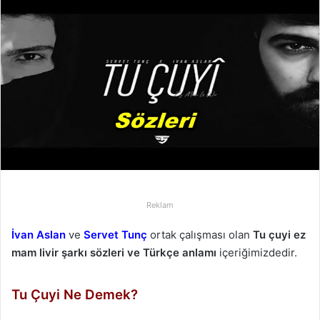
-
p
o
s
t
a
g
ö
n
d
e
r
Reklam
m
İvan Aslan
ve
Servet Tunç
ortak çalışması olan
Tu çuyi ez
e
mam livir şarkı sözleri ve Türkçe anlamı
içeriğimizdedir.
k
Tu Çuyi Ne Demek?