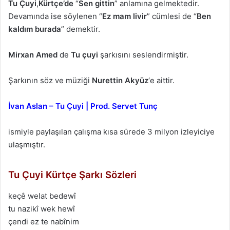
Tu Çuyi
,
Kürtçe’de
“
Sen gittin
” anlamına gelmektedir.
Devamında ise söylenen “
Ez mam livir
” cümlesi de “
Ben
kaldım burada
” demektir.
Mirxan Amed
de
Tu çuyi
şarkısını seslendirmiştir.
Şarkının söz ve müziği
Nurettin Akyüz
‘e aittir.
İvan Aslan – Tu Çuyi | Prod. Servet Tunç
ismiyle paylaşılan çalışma kısa sürede 3 milyon izleyiciye
ulaşmıştır.
Tu Çuyi Kürtçe Şarkı Sözleri
keçê welat bedewî
tu nazikî wek hewî
çendi ez te nabînim