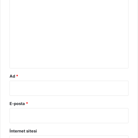
o
r
u
m
*
Ad
*
E-posta
*
İnternet sitesi