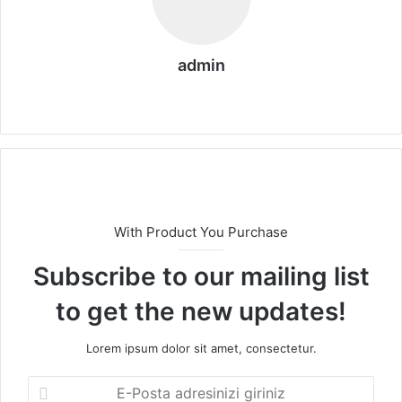
admin
We
b
sit
esi
With Product You Purchase
Subscribe to our mailing list
to get the new updates!
Lorem ipsum dolor sit amet, consectetur.
E