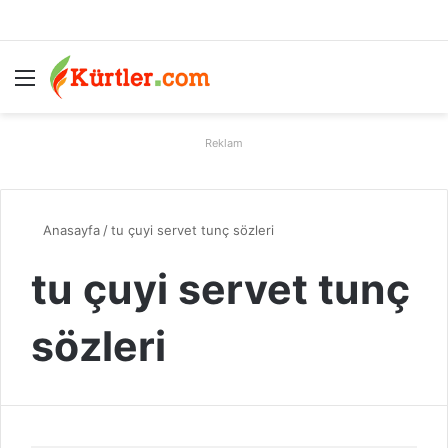
Menü
A
Reklam
Anasayfa
/
tu çuyi servet tunç sözleri
tu çuyi servet tunç
sözleri