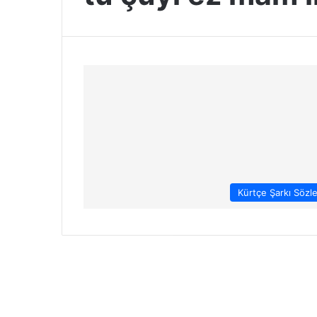
Kürtçe Şarkı Sözle