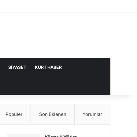
Facebook
X
YouTube
Instagram
Kayıt Ol
Rastgele Makale
Kenar Bölme
SIYASET
KÜRT HABER
Popüler
Son Eklenen
Yorumlar
Kürtçe Küfürler