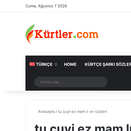
Cuma, Ağustos 7 2026
TÜRKÇE
HOME
KÜRTÇE ŞARKI SÖZLER
Rastgele Makale
Arama
yap
...
Anasayfa
/
tu çuyi ez mam lı vır sözleri
tu çuyi ez mam lı