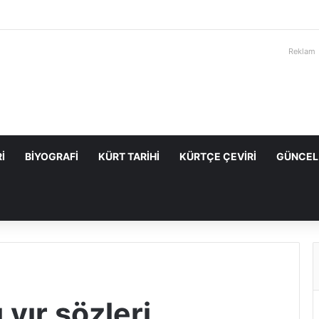
Reklam
I
BIYOGRAFI
KÜRT TARIHI
KÜRTÇE ÇEVIRI
GÜNCEL
 vır sözleri