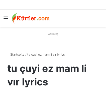
Menü
S
Werbung
Startseite
/
tu çuyi ez mam li vır lyrics
tu çuyi ez mam li
vır lyrics