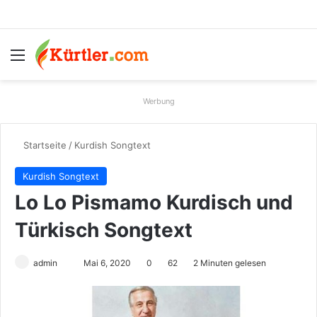
Menü
S
Werbung
Startseite
/
Kurdish Songtext
Kurdish Songtext
Lo Lo Pismamo Kurdisch und
Türkisch Songtext
admin
S
Mai 6, 2020
0
62
2 Minuten gelesen
e
n
d