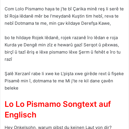
Com Lolo Pismamo haya te j’te bî Çarika minê reş li serê te
bî Roja lêdanê mêr be l’meydanê Kuştin tim hebî, reva te
nebî Dotmama te me, min çav kildaye Derefşa Kawe,
bo te hildaye Rojek lêdanê, rojek razanê îro lêdan e roja
Kurda ye Dengê min zîz e hewarû gazî Serqot û pêxwas,
birçî û tazî êriş e lêxe pismamo lêxe Şerm û fehêt e îro tu
razî
Şalê Xerzanî rabe li xwe ke L’pişta xwe girêde rext û fişeke
Pisamê min î, dotmama te me Mi j’te re kil dane çavên
beleke
Lo Lo Pismamo Songtext auf
Englisch
Hey Onkelsohn, warum gibst du keinen Laut von dir?