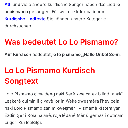
Atli
und viele andere kurdische Sänger haben das Lied
lo
lo pismamo
gesungen. Für weitere Informationen
Kurdische Liedtexte
Sie können unsere Kategorie
durchsuchen.
Was bedeutet Lo Lo Pismamo?
Auf Kurdisch
bedeutet
„lo lo pismamo
„
„Hallo Onkel Sohn
„.
Lo Lo Pismamo Kurdisch
Songtext
Lolo Pismamo çima deng nakî Serê xwe carek bilind ranakî
Leşkerê dujmin li çiyayê jor in Weke xweşmêra j’hev bela
nakî Lolo Pismamo zanim xweşmêr î Pismamê Ristem yan
Êzdîn Şêr î Roja halanê, roja lêdanê Mêr û gernas î dotmam
bi gorî KurtceBilgi.