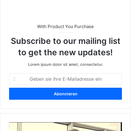
e
With Product You Purchase
Subscribe to our mailing list
to get the new updates!
Lorem ipsum dolor sit amet, consectetur.
G
e
b
e
n
s
i
e
W
i