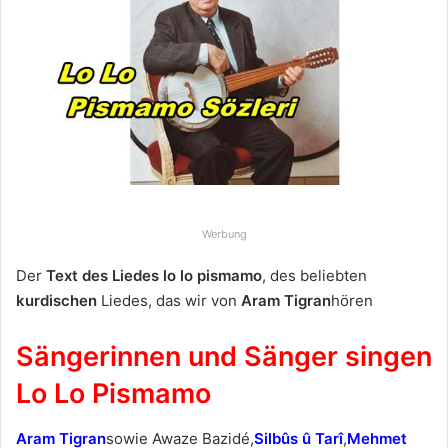
e
u
n
s
e
i
n
e
E
Werbung
-
M
Der
Text des Liedes lo lo pismamo
, des beliebten
a
kurdischen
Liedes, das wir von
Aram Tigran
hören
i
l
Sängerinnen und Sänger singen
Lo Lo Pismamo
Aram Tigran
sowie Awaze Bazidé,
Silbûs û Tarî
,
Mehmet