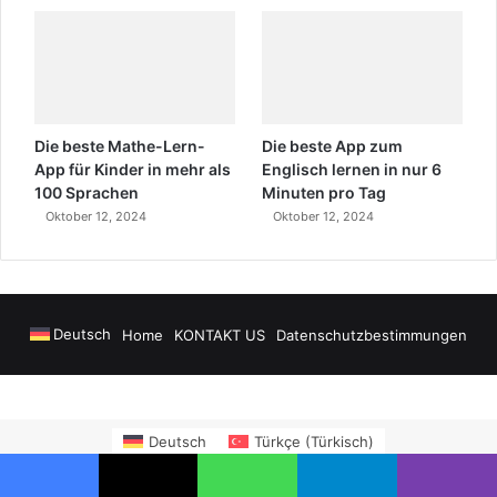
Die beste Mathe-Lern-
Die beste App zum
App für Kinder in mehr als
Englisch lernen in nur 6
100 Sprachen
Minuten pro Tag
Oktober 12, 2024
Oktober 12, 2024
Deutsch
Home
KONTAKT US
Datenschutzbestimmungen
lanya Airport Transfers
madsalads.com
https://www.salonyjardinlospinos
Deutsch
Türkçe
(
Türkisch
)