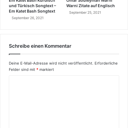
Em Katet Bash Kurdisch
Omar Souleyman Warni
u
und Türkisch Songtext –
Warni Zitate auf Englisch
n
Em Katet Bash Songtext
September 25, 2021
g
September 26, 2021
a
u
f
T
ü
Schreibe einen Kommentar
r
k
i
Deine E-Mail-Adresse wird nicht veröffentlicht.
Erforderliche
s
Felder sind mit
*
markiert
c
K
h
o
m
m
e
n