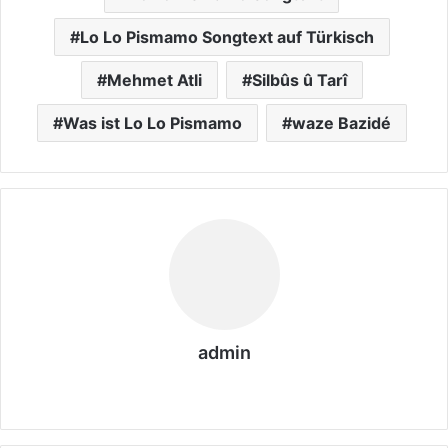
Lo Lo Pismamo Songtext auf Türkisch
Mehmet Atli
Silbûs û Tarî
Was ist Lo Lo Pismamo
waze Bazidé
admin
We
bs
eit