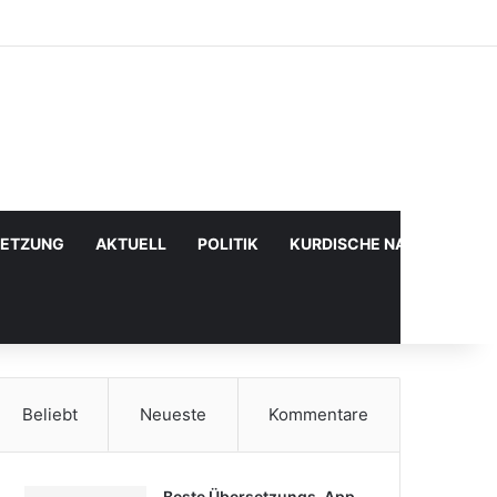
Facebook
X
YouTube
Instagram
Anmelden
Zufälliger Artikel
Sidebar
SETZUNG
AKTUELL
POLITIK
KURDISCHE NACHRICHTE
Beliebt
Neueste
Kommentare
Beste Übersetzungs-App,