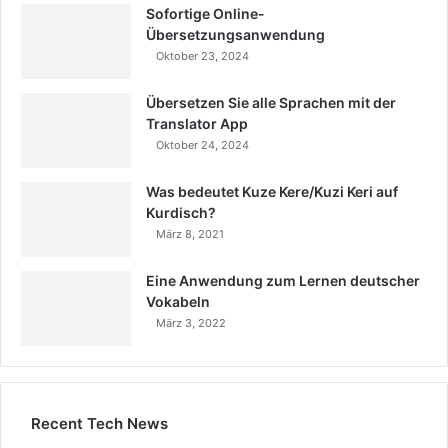
Sofortige Online-
Übersetzungsanwendung
Oktober 23, 2024
Übersetzen Sie alle Sprachen mit der
Translator App
Oktober 24, 2024
Was bedeutet Kuze Kere/Kuzi Keri auf
Kurdisch?
März 8, 2021
Eine Anwendung zum Lernen deutscher
Vokabeln
März 3, 2022
Recent Tech News