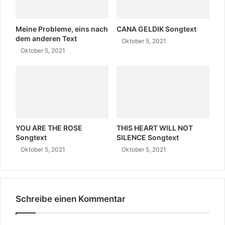
x
t
Meine Probleme, eins nach
CANA GELDIK Songtext
dem anderen Text
Oktober 5, 2021
Oktober 5, 2021
YOU ARE THE ROSE
THIS HEART WILL NOT
Songtext
SILENCE Songtext
Oktober 5, 2021
Oktober 5, 2021
Schreibe einen Kommentar