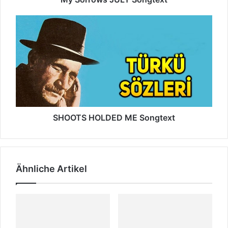
U
a
L
d
S
Y
r
H
S
e
O
o
s
O
n
s
T
g
e
S
t
e
H
e
i
O
x
n
L
t
D
SHOOTS HOLDED ME Songtext
E
D
M
E
Ähnliche Artikel
S
o
n
g
t
e