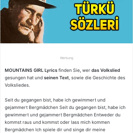
u
n
s
e
i
n
e
E
Werbung
-
M
MOUNTAINS GIRL Lyrics
finden Sie
,
wer
das Volkslied
a
gesungen hat und
seinen Text
, sowie die Geschichte des
i
Volksliedes.
l
Seit du gegangen bist, habe ich gewimmert und
gejammert Bergmädchen Seit du gegangen bist, habe ich
gewimmert und gejammert Bergmädchen Entweder du
kommst raus und kommst oder lass mich kommen
Bergmädchen Ich spiele dir und singe dir meine