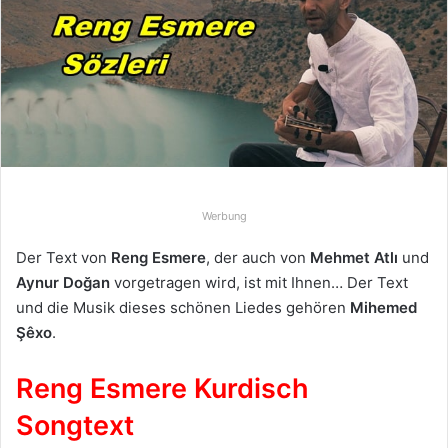
u
n
s
e
i
n
e
E
-
Werbung
M
a
Der Text von
Reng Esmere
, der auch von
Mehmet Atlı
und
i
Aynur Doğan
vorgetragen wird, ist mit Ihnen… Der Text
l
und die Musik dieses schönen Liedes gehören
Mihemed
Şêxo
.
Reng Esmere Kurdisch
Songtext