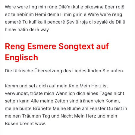
Were were ling min rûne Dilê’m kul e bikewîne Eger rojê
ez te nebînim Hemî dema li min girîn e Were were reng
esmerê Tu kulîlka li pencerê Şev û roja di xeyalê de Dil û
hinav hatin derê way
Reng Esmere Songtext auf
Englisch
Die türkische Übersetzung des Liedes finden Sie unten.
Komm und setz dich auf mein Knie Mein Herz ist
verwundet, tröste mich Wenn ich dich eines Tages nicht
sehen kann Alle meine Zeiten sind tränenreich Komm,
meine bunte Brünette Meine Blume am Fenster Du bist in
meinen Träumen Tag und Nacht Mein Herz und mein
Busen brennt wow.