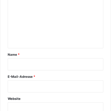
o
m
m
e
n
t
a
r
Name
*
*
E-Mail-Adresse
*
Website