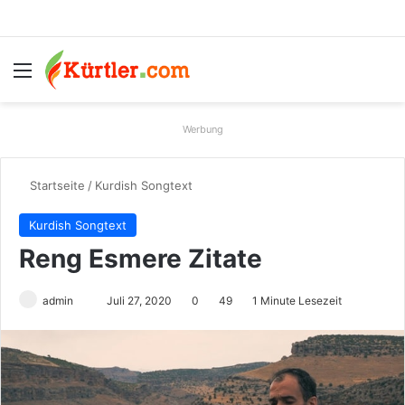
Menü
S
Werbung
Startseite
/
Kurdish Songtext
Kurdish Songtext
Reng Esmere Zitate
admin
S
Juli 27, 2020
0
49
1 Minute Lesezeit
e
n
d
e