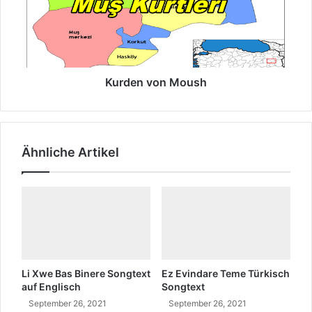
a
s
e
e
n
e
v
i
o
n
n
M
Kurden von Moush
o
u
s
h
Ähnliche Artikel
Li Xwe Bas Binere Songtext
Ez Evindare Teme Türkisch
auf Englisch
Songtext
September 26, 2021
September 26, 2021