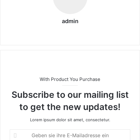
admin
We
bs
eit
e
With Product You Purchase
Subscribe to our mailing list
to get the new updates!
Lorem ipsum dolor sit amet, consectetur.
G
e