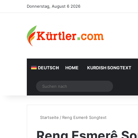
Donnerstag, August 6 2026
DEUTSCH
HOME
KURDISH SONGTEXT
Zufälliger Artikel
Suchen
nach
Startseite
/
Reng Esmerê Songtext
Reng Esmerê So