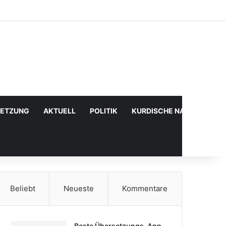
Facebook
X
YouTube
Instagram
Anmelden
Zufälliger Artikel
Sidebar
SETZUNG
AKTUELL
POLITIK
KURDISCHE NACHRICHTE
Beliebt
Neueste
Kommentare
Beste Übersetzungs-App,