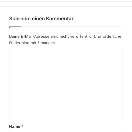
Schreibe einen Kommentar
Deine E-Mail-Adresse wird nicht veröffentlicht.
Erforderliche
Felder sind mit
*
markiert
K
o
m
m
e
n
t
a
r
Name
*