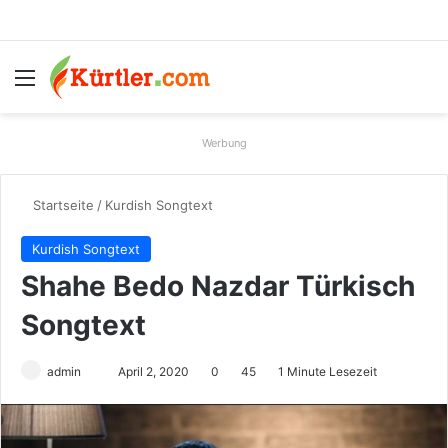
Menü
S
Werbung
Startseite
/
Kurdish Songtext
Kurdish Songtext
Shahe Bedo Nazdar Türkisch
Songtext
admin
S
April 2, 2020
0
45
1 Minute Lesezeit
e
n
d