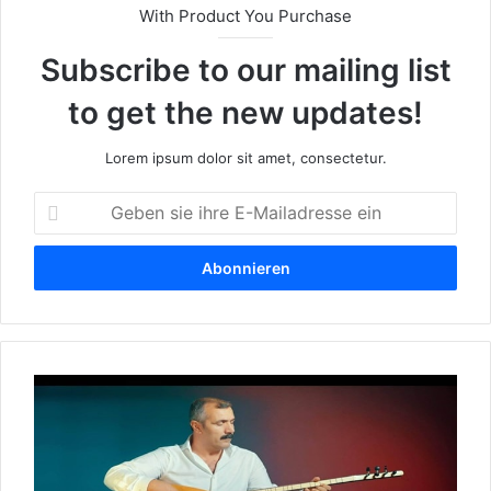
With Product You Purchase
Subscribe to our mailing list
to get the new updates!
Lorem ipsum dolor sit amet, consectetur.
G
e
b
e
n
s
i
e
W
i
e
h
r
r
i
e
s
E