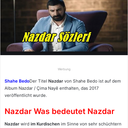
e
u
n
s
e
i
n
e
E
-
Werbung
M
Shahe Bedo
Der Titel
Nazdar
von Shahe Bedo ist auf dem
a
Album Nazdar / Çima Nayê enthalten, das 2017
i
l
veröffentlicht wurde.
Nazdar Was bedeutet Nazdar
Nazdar
wird
im Kurdischen
im Sinne von sehr schüchtern