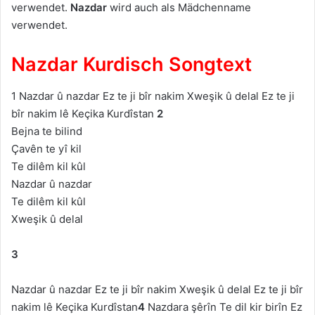
verwendet.
Nazdar
wird auch als Mädchenname
verwendet.
Nazdar Kurdisch Songtext
1 Nazdar û nazdar Ez te ji bîr nakim Xweşik û delal Ez te ji
bîr nakim lê Keçika Kurdîstan
2
Bejna te bilind
Çavên te yî kil
Te dilêm kil kûl
Nazdar û nazdar
Te dilêm kil kûl
Xweşik û delal
3
Nazdar û nazdar Ez te ji bîr nakim Xweşik û delal Ez te ji bîr
nakim lê Keçika Kurdîstan
4
Nazdara şêrîn Te dil kir birîn Ez