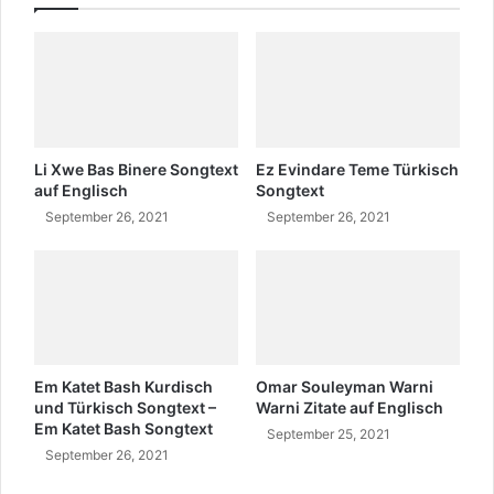
r
n
?
ç
e
k
?
W
o
h
Li Xwe Bas Binere Songtext
Ez Evindare Teme Türkisch
e
auf Englisch
Songtext
r
September 26, 2021
September 26, 2021
k
o
m
m
t
s
i
Em Katet Bash Kurdisch
Omar Souleyman Warni
e
und Türkisch Songtext –
Warni Zitate auf Englisch
?
Em Katet Bash Songtext
September 25, 2021
September 26, 2021