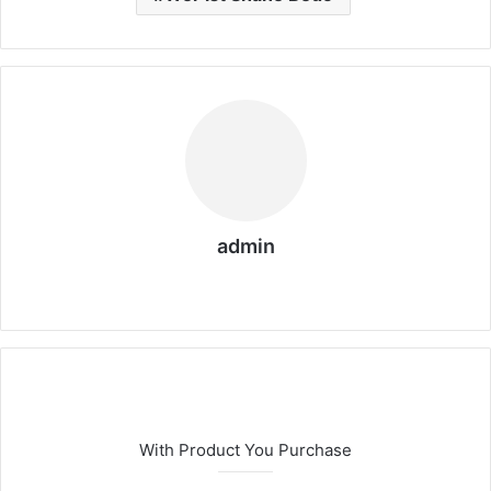
admin
We
bs
eit
e
With Product You Purchase