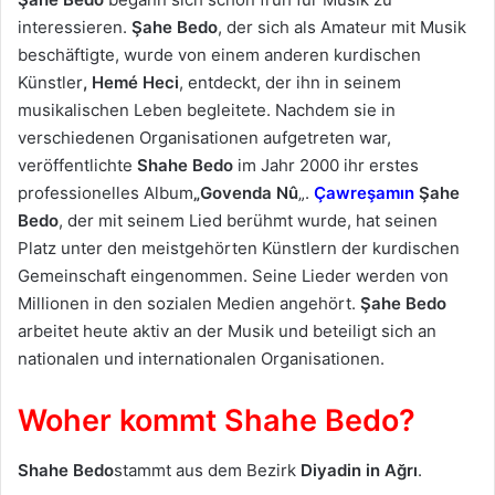
interessieren.
Şahe Bedo
, der sich als Amateur mit Musik
beschäftigte, wurde von einem anderen kurdischen
Künstler
, Hemé Heci
, entdeckt, der ihn in seinem
musikalischen Leben begleitete. Nachdem sie in
verschiedenen Organisationen aufgetreten war,
veröffentlichte
Shahe Bedo
im Jahr 2000 ihr erstes
professionelles Album
„Govenda Nû
„.
Çawreşamın
Şahe
Bedo
, der mit seinem Lied berühmt wurde, hat seinen
Platz unter den meistgehörten Künstlern der kurdischen
Gemeinschaft eingenommen. Seine Lieder werden von
Millionen in den sozialen Medien angehört.
Şahe Bedo
arbeitet heute aktiv an der Musik und beteiligt sich an
nationalen und internationalen Organisationen.
Woher kommt Shahe Bedo?
Shahe Bedo
stammt aus dem Bezirk
Diyadin
in Ağrı
.