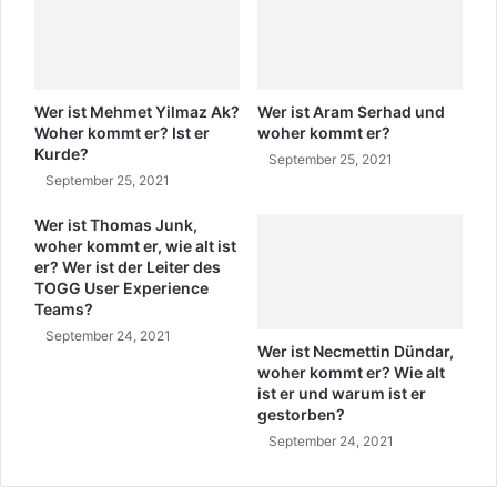
W
o
h
e
r
Wer ist Mehmet Yilmaz Ak?
Wer ist Aram Serhad und
k
Woher kommt er? Ist er
woher kommt er?
Kurde?
o
September 25, 2021
m
September 25, 2021
m
Wer ist Thomas Junk,
t
woher kommt er, wie alt ist
s
er? Wer ist der Leiter des
i
TOGG User Experience
e
Teams?
?
September 24, 2021
Wer ist Necmettin Dündar,
woher kommt er? Wie alt
ist er und warum ist er
gestorben?
September 24, 2021