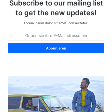
Subscribe to our mailing list
to get the new updates!
Lorem ipsum dolor sit amet, consectetur.
G
e
b
e
n
s
i
e
W
i
e
h
r
r
s
e
i
E
n
-
d
M
S
a