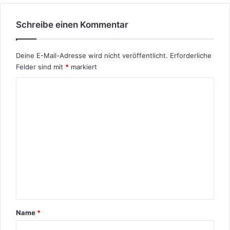
Schreibe einen Kommentar
Deine E-Mail-Adresse wird nicht veröffentlicht.
Erforderliche
Felder sind mit
*
markiert
K
o
m
m
e
n
t
a
r
Name
*
*