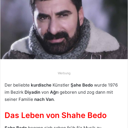
e
u
n
s
e
i
n
e
E
-
Werbung
M
a
Der beliebte
kurdische
Künstler
Şahe Bedo
wurde 1976
i
im Bezirk
Diyadin
von
Ağrı
geboren und zog dann mit
l
seiner Familie
nach Van
.
Das Leben von Shahe Bedo
Şahe Bedo
begann sich schon früh für Musik zu