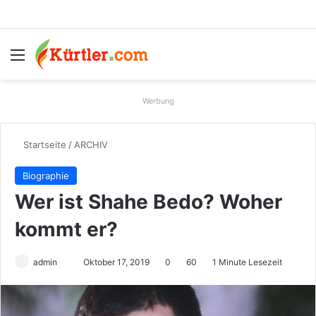
Menü
S
Werbung
Startseite
/
ARCHIV
Biographie
Wer ist Shahe Bedo? Woher
kommt er?
admin
S
Oktober 17, 2019
0
60
1 Minute Lesezeit
e
n
d