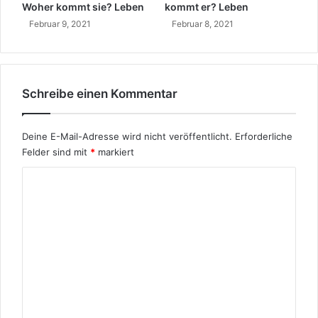
B
Woher kommt sie? Leben
kommt er? Leben
e
Februar 9, 2021
Februar 8, 2021
d
e
u
t
u
Schreibe einen Kommentar
n
g
Deine E-Mail-Adresse wird nicht veröffentlicht.
Erforderliche
Felder sind mit
*
markiert
K
o
m
m
e
n
t