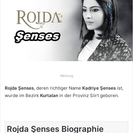
e
u
n
s
e
i
n
e
E
-
Werbung
M
a
Rojda Şenses
, deren richtiger Name
Kadriye Şenses
ist,
i
wurde im Bezirk
Kurtalan
in der Provinz Siirt geboren.
l
Rojda Şenses Biographie