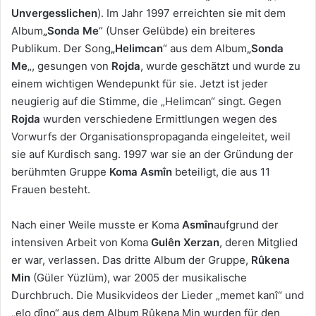
Unvergesslichen
). Im Jahr 1997 erreichten sie mit dem
Album
„Sonda Me
“ (Unser Gelübde) ein breiteres
Publikum. Der Song
„Helimcan
“ aus dem Album
„Sonda
Me
„, gesungen von
Rojda
, wurde geschätzt und wurde zu
einem wichtigen Wendepunkt für sie. Jetzt ist jeder
neugierig auf die Stimme, die „Helimcan“ singt. Gegen
Rojda
wurden verschiedene Ermittlungen wegen des
Vorwurfs der Organisationspropaganda eingeleitet, weil
sie auf Kurdisch sang. 1997 war sie an der Gründung der
berühmten Gruppe
Koma Asmîn
beteiligt, die aus 11
Frauen besteht.
Nach einer Weile musste er Koma
Asmîn
aufgrund der
intensiven Arbeit von Koma
Gulên Xerzan
, deren Mitglied
er war, verlassen. Das dritte Album der Gruppe,
Rûkena
Min
(Güler Yüzlüm), war 2005 der musikalische
Durchbruch. Die Musikvideos der Lieder „memet kanî“ und
„elo dîno“ aus dem Album Rûkena Min wurden für den