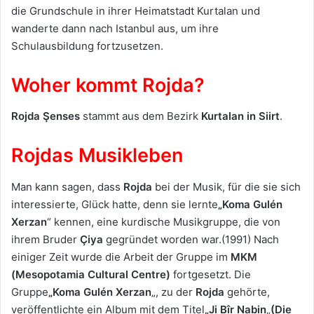
die Grundschule in ihrer Heimatstadt Kurtalan und
wanderte dann nach Istanbul aus, um ihre
Schulausbildung fortzusetzen.
Woher kommt Rojda?
Rojda Şenses
stammt aus dem Bezirk
Kurtalan
in Siirt
.
Rojdas Musikleben
Man kann sagen, dass
Rojda
bei der Musik, für die sie sich
interessierte, Glück hatte, denn sie lernte
„Koma Gulén
Xerzan
“ kennen, eine kurdische Musikgruppe, die von
ihrem Bruder
Çiya
gegründet worden war.(1991) Nach
einiger Zeit wurde die Arbeit der Gruppe im
MKM
(Mesopotamia Cultural Centre)
fortgesetzt. Die
Gruppe
„Koma Gulén Xerzan
„, zu der
Rojda
gehörte,
veröffentlichte ein Album mit dem Titel
„Ji
Bîr Nabin
„
(Die