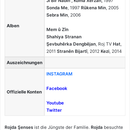
Ji Bîr Nabin , Koma Xerzan,
1997
Sonda Me
, 1997
Rûkena Min
, 2005
Sebra Min
, 2006
Alben
Mem û Zîn
Shahiya Stranan
Şevbuhêrka Dengbêjan
, Roj TV
Hat
,
2011
Stranên Bijartî
, 2012
Kezi
, 2014
Auszeichnungen
INSTAGRAM
Facebook
Offizielle Konten
Youtube
Twitter
Rojda Şenses
ist die Jüngste der Familie.
Rojda
besuchte