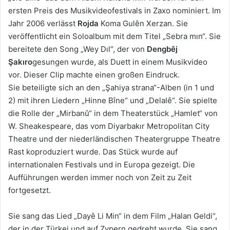
ersten Preis des Musikvideofestivals in Zaxo nominiert. Im
Jahr 2006 verlässt
Rojda
Koma Gulên Xerzan. Sie
veröffentlicht ein Soloalbum mit dem Titel „Sebra mın“. Sie
bereitete den Song „Wey Dıl“, der von
Dengbêj
Şakıro
gesungen wurde, als Duett in einem Musikvideo
vor. Dieser Clip machte einen großen Eindruck.
Sie beteiligte sich an den „Şahiya strana“-Alben (in 1 und
2) mit ihren Liedern „Hinne Bîne“ und „Delalê“. Sie spielte
die Rolle der „Mirbanû“ in dem Theaterstück „Hamlet“ von
W. Sheakespeare, das vom Diyarbakır Metropolitan City
Theatre und der niederländischen Theatergruppe Theatre
Rast koproduziert wurde. Das Stück wurde auf
internationalen Festivals und in Europa gezeigt. Die
Aufführungen werden immer noch von Zeit zu Zeit
fortgesetzt.
Sie sang das Lied „Dayê Li Min“ in dem Film „Halan Geldi“,
der in der Türkei und auf Zypern gedreht wurde. Sie sang