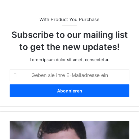
With Product You Purchase
Subscribe to our mailing list
to get the new updates!
Lorem ipsum dolor sit amet, consectetur.
G
e
b
e
n
s
i
e
W
i
e
h
r
r