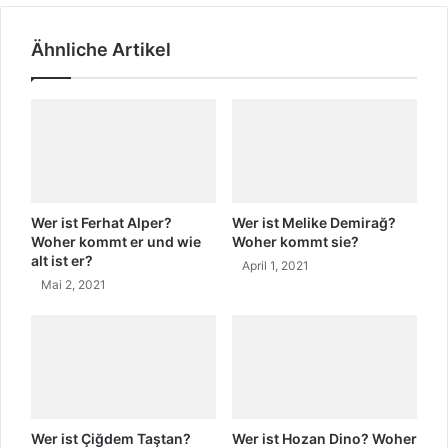
m
S
t
o
Ähnliche Artikel
e
r
r
e
?
Z
i
t
a
t
e
u
Wer ist Ferhat Alper?
Wer ist Melike Demirağ?
n
Woher kommt er und wie
Woher kommt sie?
alt ist er?
d
April 1, 2021
E
Mai 2, 2021
n
g
l
i
s
c
h
Wer ist Çiğdem Taştan?
Wer ist Hozan Dino? Woher