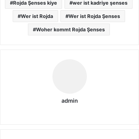
Rojda Şenses kiye
wer ist kadriye şenses
Wer ist Rojda
Wer ist Rojda Şenses
Woher kommt Rojda Şenses
admin
We
bs
eit
e