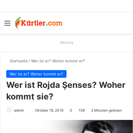
Menü
S
Werbung
Startseite
/
Wer ist er? Woher kommt er?
Wer ist er? Woher kommt er?
Wer ist Rojda Şenses? Woher
kommt sie?
admin
S
Oktober 18, 2019
0
159
2 Minuten gelesen
e
n
d