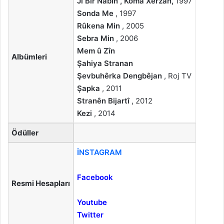
Ji Bîr Nabin , Koma Xerzan,
1997
Sonda Me
, 1997
Rûkena Min
, 2005
Sebra Min
, 2006
Mem û Zîn
Albümleri
Şahiya Stranan
Şevbuhêrka Dengbêjan
, Roj TV
Şapka
, 2011
Stranên Bijartî
, 2012
Kezi
, 2014
Ödüller
İNSTAGRAM
Facebook
Resmi Hesapları
Youtube
Twitter