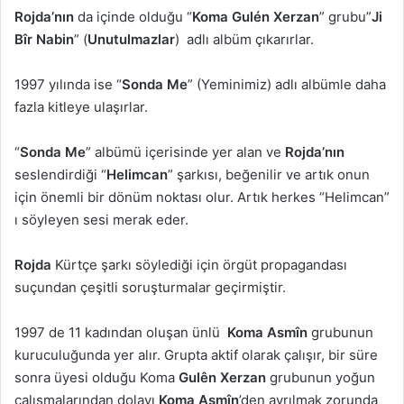
Rojda’nın
da içinde olduğu “
Koma Gulén Xerzan
” grubu”
Ji
Bîr Nabin
” (
Unutulmazlar
) adlı albüm çıkarırlar.
1997 yılında ise “
Sonda Me
” (Yeminimiz) adlı albümle daha
fazla kitleye ulaşırlar.
“
Sonda Me
” albümü içerisinde yer alan ve
Rojda’nın
seslendirdiği “
Helimcan
” şarkısı, beğenilir ve artık onun
için önemli bir dönüm noktası olur. Artık herkes “Helimcan”
ı söyleyen sesi merak eder.
Rojda
Kürtçe şarkı söylediği için örgüt propagandası
suçundan çeşitli soruşturmalar geçirmiştir.
1997 de 11 kadından oluşan ünlü
Koma Asmîn
grubunun
kuruculuğunda yer alır. Grupta aktif olarak çalışır, bir süre
sonra üyesi olduğu Koma
Gulên Xerzan
grubunun yoğun
çalışmalarından dolayı
Koma Asmîn
’den ayrılmak zorunda