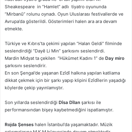
Sheakespeare in “Hamlet” adlı tiyatro oyununda
“Mirbanû” rolunu oynadı. Oyun Uluslarası festivallerde ve
Avrupa’da gösterildi. Gösterimleri halen ara ara devam
etmekte.
Türkiye ve Kıbrıs’ta çekimi yapılan “Halan Geldi” filminde
seslendirdiği “Dayê Li Min” şarkısını seslendirdi.
Mardin Midyat ta çekilen “Hükümet Kadını 1” de
Day miro
şarkısını seslendirir.
En son Şengal’de yaşanan Ezîdî halkına yapılan katliama
dikkat çekmek için bir şarkı yapıp klipini Ezîdîlerin yaşadığı
köylerde çekip yayınlamıştır.
Son yıllarda seslendirdiği
Dîsa Dîlan
şarkısı ile
performansından bişey kaybetmediğini ispatlamıştır.
Rojda Şenses
halen İstanbul’da yaşamaktadır. Müzik
çalışmalarına M.K.M bünyesinde devam etmektedir.