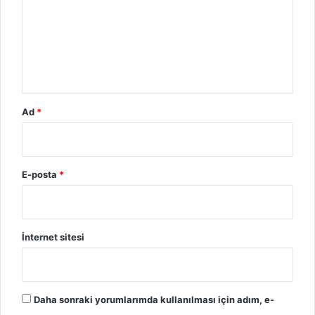
u
m
*
Ad
*
E-posta
*
İnternet sitesi
Daha sonraki yorumlarımda kullanılması için adım, e-