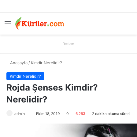
Menü
A
Reklam
Anasayfa
/
Kimdir Nerelidir?
Kimdir Nerelidir?
Rojda Şenses Kimdir?
Nerelidir?
admin
B
Ekim 18, 2019
0
6.263
2 dakika okuma süresi
i
r
e