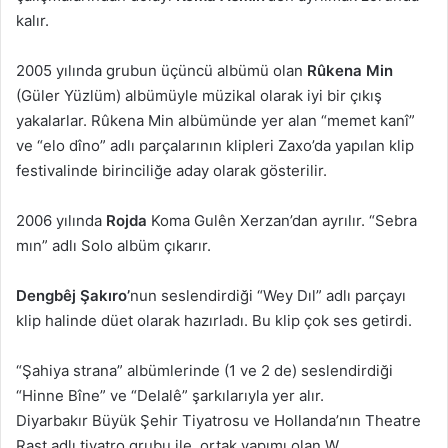
kalır.
2005 yılında grubun üçüncü albümü olan
Rûkena Min
(Güler Yüzlüm) albümüyle müzikal olarak iyi bir çıkış
yakalarlar. Rûkena Min albümünde yer alan “memet kanî”
ve “elo dîno” adlı parçalarının klipleri Zaxo’da yapılan klip
festivalinde birinciliğe aday olarak gösterilir.
2006 yılında
Rojda
Koma Gulên Xerzan’dan ayrılır. “Sebra
mın” adlı Solo albüm çıkarır.
Dengbêj Şakıro’
nun seslendirdiği “Wey Dıl” adlı parçayı
klip halinde düet olarak hazırladı. Bu klip çok ses getirdi.
“Şahiya strana” albümlerinde (1 ve 2 de) seslendirdiği
“Hinne Bîne” ve “Delalê” şarkılarıyla yer alır.
Diyarbakır Büyük Şehir Tiyatrosu ve Hollanda’nın Theatre
Rast adlı tiyatro grubu ile ortak yapımı olan W.