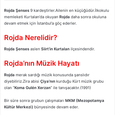
Rojda Şenses
9 kardeştirler.Ailenin en küçüğüdür.İlkokulu
memleketi Kurtalan’da okuyan
Rojda
daha sonra okuluna
devam etmek için İstanbul’a göç ederler.
Rojda Nerelidir?
Rojda Şenses
aslen
Siirt’in
Kurtalan
ilçesindendir.
Rojda’nın Müzik Hayatı
Rojda
merak sardığı müzik konusunda şanslıdır
diyebiliriz.Zira abisi
Çiya’nın
kurduğu Kürt müzik grubu
olan “
Koma Gulén Xerzan
” ile tanışacaktır.(1991)
Bir süre sonra grubun çalışmaları
MKM (Mezopotamya
Kültür Merkezi)
bünyesinde devam eder.