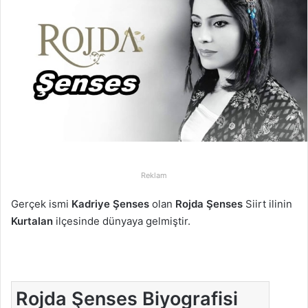
-
p
o
s
t
a
g
ö
n
d
Reklam
e
r
Gerçek ismi
Kadriye Şenses
olan
Rojda Şenses
Siirt ilinin
m
Kurtalan
ilçesinde dünyaya gelmiştir.
e
k
Rojda Şenses Biyografisi