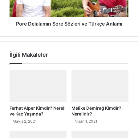
r
l
e
a
l
l
i
a
Pore Delalamın Sore Sözleri ve Türkçe Anlamı
d
m
i
ı
r
n
?
S
İlgili Makaleler
o
r
e
S
ö
z
l
e
r
Ferhat Alper Kimdir? Nereli
Melike Demirağ Kimdir?
i
ve Kaç Yaşında?
Nerelidir?
v
Mayıs 2, 2021
Nisan 1, 2021
e
T