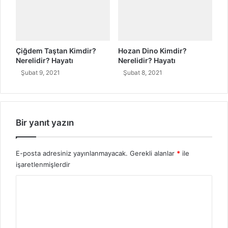
ü
r
k
ç
e
Çiğdem Taştan Kimdir?
Hozan Dino Kimdir?
A
Nerelidir? Hayatı
Nerelidir? Hayatı
n
Şubat 9, 2021
Şubat 8, 2021
l
a
m
ı
Bir yanıt yazın
E-posta adresiniz yayınlanmayacak.
Gerekli alanlar
*
ile
işaretlenmişlerdir
Y
o
r