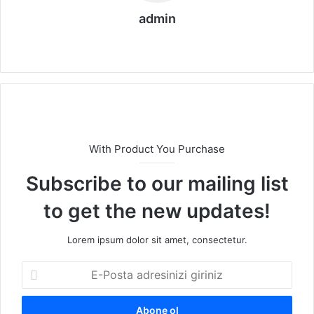
admin
We
b
sit
esi
With Product You Purchase
Subscribe to our mailing list
to get the new updates!
Lorem ipsum dolor sit amet, consectetur.
E
-
P
o