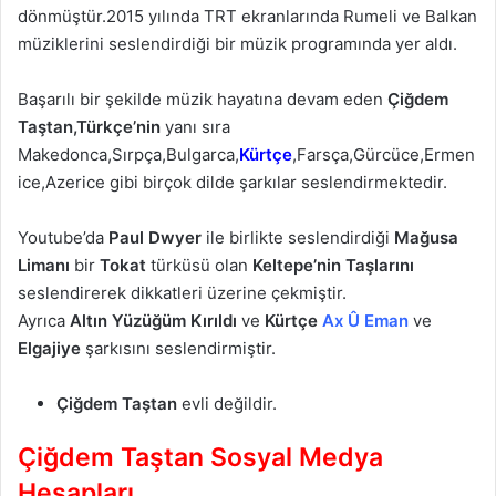
dönmüştür.2015 yılında TRT ekranlarında Rumeli ve Balkan
müziklerini seslendirdiği bir müzik programında yer aldı.
Başarılı bir şekilde müzik hayatına devam eden
Çiğdem
Taştan,Türkçe’nin
yanı sıra
Makedonca,Sırpça,Bulgarca,
Kürtçe
,Farsça,Gürcüce,Ermen
ice,Azerice gibi birçok dilde şarkılar seslendirmektedir.
Youtube’da
Paul Dwyer
ile birlikte seslendirdiği
Mağusa
Limanı
bir
Tokat
türküsü olan
Keltepe’nin Taşlarını
seslendirerek dikkatleri üzerine çekmiştir.
Ayrıca
Altın Yüzüğüm Kırıldı
ve
Kürtçe
Ax Û Eman
ve
Elgajiye
şarkısını seslendirmiştir.
Çiğdem Taştan
evli değildir.
Çiğdem Taştan Sosyal Medya
Hesapları