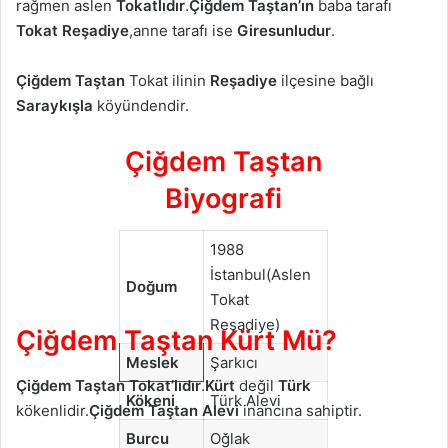
rağmen aslen
Tokatlıdır
.
Çiğdem Taştan’ın
baba tarafı
Tokat
Reşadiye
,anne tarafı ise
Giresunludur
.
Çiğdem Taştan
Tokat ilinin
Reşadiye
ilçesine bağlı
Saraykışla
köyündendir.
Çiğdem Taştan
Biyografi
1988
İstanbul(Aslen
Doğum
Tokat
Reşadiye)
Çiğdem Taştan Kürt Mü?
Meslek
Şarkıcı
Çiğdem Taştan
Tokat’lıdır
.
Kürt
değil
Türk
Kökeni
Türk Alevi
kökenlidir.
Çiğdem Taştan Alevi
inancına sahiptir.
Burcu
Oğlak