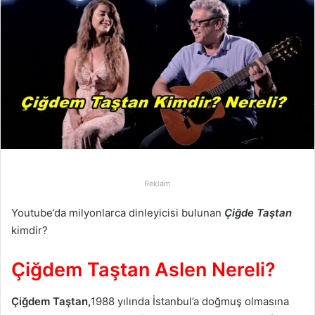
e
-
p
o
s
t
a
g
ö
n
d
Reklam
e
r
Youtube’da milyonlarca dinleyicisi bulunan
Çiğde Taştan
m
kimdir?
e
k
Çiğdem Taştan Aslen Nereli?
Çiğdem Taştan,
1988 yılında İstanbul’a doğmuş olmasına