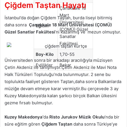
Çiğdem Taştan Hayatı
Çanakkale 18
Mart
İstanbul’da doğan Çiğdem Taştan, burda liseyi bitirmiş
Üniversitesi
daha sonra
Çanakkale 18 Mart Üniversitesi (ÇOMÜ)
Eğitim
(ÇOMÜ) Güzel
Güzel Sanatlar Fakültesi
‘ni kazanmış ve mezun olmuştur.
Sanatlar
Fakültesi
Boy-Kilo
1,70-55
Üniversiteden sonra bir arkadaşı aracılığıyla müzisyen
Evlilikler
Bekar
Çetin Akdeniz ile tanışmıştır.Çetin Akdeniz ile Mavi Nota
Halk Türküleri Topluluğu’nda bulunmuştur. 2 sene bu
toplulukta faaliyet gösteren Taştan,daha sonra Balkanlarda
müziğe devam etmeye karar vermiştir.Bu çerçevede 3 ay
Kuzey Makedonya’da kalan şarkıcı birçok Balkan ülkesini
gezme fırsatı bulmuştur.
Kuzey Makedonya’
da
Risto Jurukov Müzik Okulu
‘nda bir
süre eğitim gören
Çiğdem Taştan
daha sonra Türkiye’ye