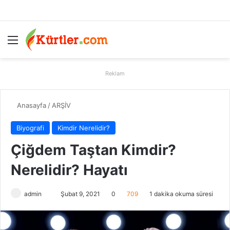
Menü
A
Reklam
Anasayfa
/
ARŞİV
Biyografi
Kimdir Nerelidir?
Çiğdem Taştan Kimdir?
Nerelidir? Hayatı
admin
B
Şubat 9, 2021
0
709
1 dakika okuma süresi
i
r