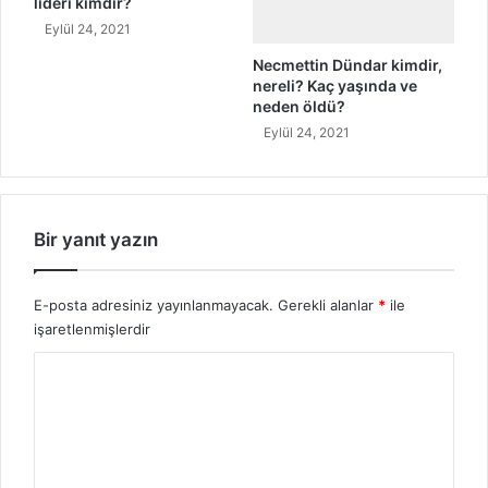
lideri kimdir?
n
Eylül 24, 2021
l
a
Necmettin Dündar kimdir,
m
nereli? Kaç yaşında ve
ı
neden öldü?
Eylül 24, 2021
Bir yanıt yazın
E-posta adresiniz yayınlanmayacak.
Gerekli alanlar
*
ile
işaretlenmişlerdir
Y
o
r
u