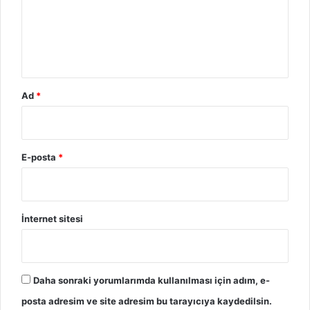
m
*
Ad
*
E-posta
*
İnternet sitesi
Daha sonraki yorumlarımda kullanılması için adım, e-
posta adresim ve site adresim bu tarayıcıya kaydedilsin.