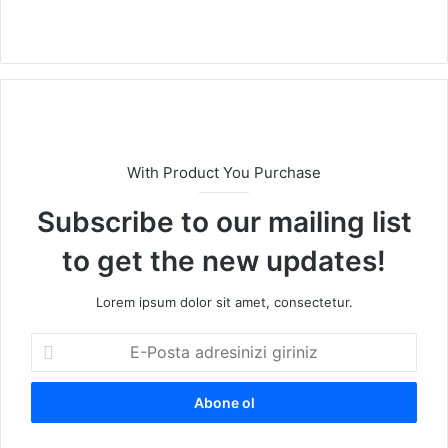
We
b
sit
esi
With Product You Purchase
Subscribe to our mailing list
to get the new updates!
Lorem ipsum dolor sit amet, consectetur.
E
-
P
o
s
t