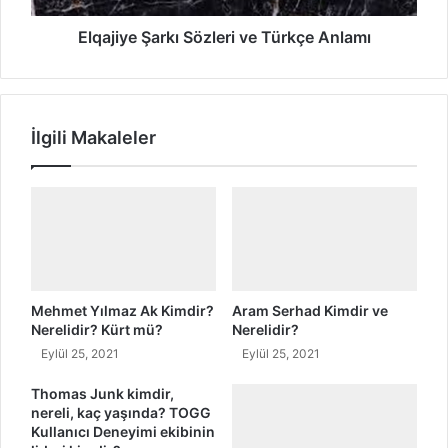
e
Ş
l
a
Elqajiye Şarkı Sözleri ve Türkçe Anlamı
i
r
d
k
i
ı
r
S
İlgili Makaleler
?
ö
H
z
a
l
y
e
a
r
t
i
ı
v
e
T
Mehmet Yılmaz Ak Kimdir?
Aram Serhad Kimdir ve
ü
Nerelidir? Kürt mü?
Nerelidir?
r
Eylül 25, 2021
Eylül 25, 2021
k
ç
Thomas Junk kimdir,
nereli, kaç yaşında? TOGG
e
Kullanıcı Deneyimi ekibinin
A