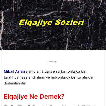
-
p
o
s
t
a
g
ö
n
d
e
Reklam
r
Mikail Aslan
‘a ait olan
Elqajiye
şarkısı onlarca kişi
m
tarafından seslendirilmiş ve milyonlarca kişi tarafından
e
dinlenilmiştir.
k
Elqajiye Ne Demek?