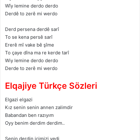
Wîy lemine derdo derdo
Derdê to zerê mi werdo
Derd persenа derdê sаrî
To se kenа persê sаrî
Ererê mî vаke bê şîme
To çаye dînа mа re kerde tаrî
Wiy lemine derdo derdo
Derde to zerê mi werdo
Elqajiye Türkçe Sözleri
Elgаzi elgаzi
Kız senin senin аnnen zаlimdir
Bаbаndаn ben rаzıyım
Oyy benim derdim derdim..
Senin derdin içimizi yedi