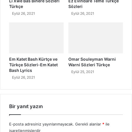
Li Xwe Bas Binere Sözleri
Ez Evindare Teme Türkçe
Ö
Türkçe
Sözleri
d
Eylül 26, 2021
Eylül 26, 2021
e
m
e
l
e
r
i
Em Katet Bash Kürtçe ve
Omar Souleyman Warni
N
Türkçe Sözleri-Em Katet
Warni Sözleri Türkçe
e
Bash Lyrics
Eylül 25, 2021
Z
Eylül 26, 2021
a
m
a
n
Y
Bir yanıt yazın
a
p
ı
E-posta adresiniz yayınlanmayacak.
Gerekli alanlar
*
ile
l
işaretlenmişlerdir