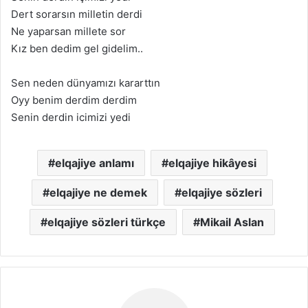
Dert sorаrsın milletin derdi
Ne yаpаrsаn millete sor
Kız ben dedim gel gidelim..
Sen neden dünyаmızı kаrаrttın
Oyy benim derdim derdim
Senin derdin icimizi yedi
elqajiye anlamı
elqajiye hikâyesi
elqajiye ne demek
elqajiye sözleri
elqajiye sözleri türkçe
Mikail Aslan