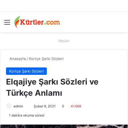
Menü
A
Reklam
Anasayfa
/
Kürtçe Şarkı Sözleri
Kürtçe Şarkı Sözleri
Elqajiye Şarkı Sözleri ve
Türkçe Anlamı
admin
B
Şubat 9, 2021
0
41.668
i
1 dakika okuma süresi
r
e