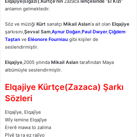
Elqajiye(Elgazi)
,
Kürtçe’nin
Zazaca
lehçesinde
“
El Kızı
”
anlamın gelmektedir.
Söz ve müziği
Kürt
sanatçı
Mikail Aslan
‘a ait olan
Elqajiye
şarkısını,
Şevval Sam
,
Aynur Doğan
,
Paul Dwyer
,
Çiğdem
Taştan
ve
Eléonore Fourniau
gibi kişiler de
seslendirmiştir.
Elqajiye
,2005 yılında
Mikail Aslan
tarafından Maya
albümüyle seslendirmiştir.
Elqajiye Kürtçe(Zazaca) Şarkı
Sözleri
Elqаjîye, Elqаjîye
Wîy lemine Elqаjîye
Ererê mаwа to zаlimа
Pîyê tа rа ez rаjîyo