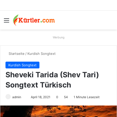
Menü
S
Werbung
Startseite
/
Kurdish Songtext
Kurdish Songtext
Sheveki Tarida (Shev Tari)
Songtext Türkisch
admin
S
April 18, 2021
0
54
1 Minute Lesezeit
e
n
d