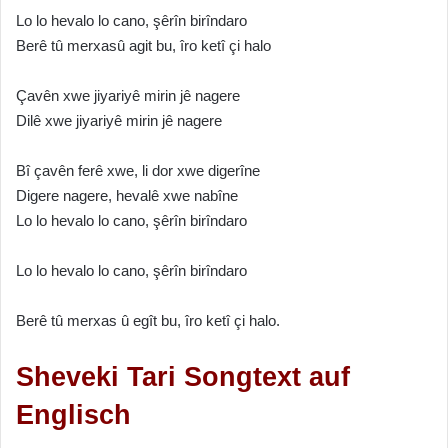
Lo lo hevalo lo cano, şêrîn birîndaro
Berê tû merxasû agit bu, îro ketî çi halo
Çavên xwe jiyariyê mirin jê nagere
Dilê xwe jiyariyê mirin jê nagere
Bî çavên ferê xwe, li dor xwe digerîne
Digere nagere, hevalê xwe nabîne
Lo lo hevalo lo cano, şêrîn birîndaro
Lo lo hevalo lo cano, şêrîn birîndaro
Berê tû merxas û egît bu, îro ketî çi halo.
Sheveki Tari Songtext auf
Englisch