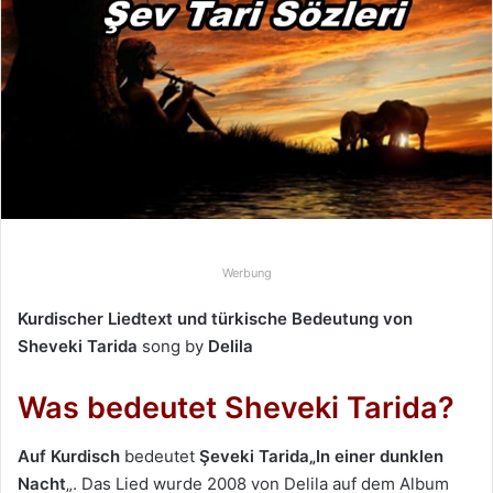
e
u
n
s
e
i
n
e
E
-
Werbung
M
a
Kurdischer Liedtext und türkische Bedeutung von
i
Sheveki Tarida
song by
Delila
l
Was bedeutet Sheveki Tarida?
Auf Kurdisch
bedeutet
Şeveki Tarida
„In einer dunklen
Nacht
„. Das Lied wurde 2008 von Delila auf dem Album