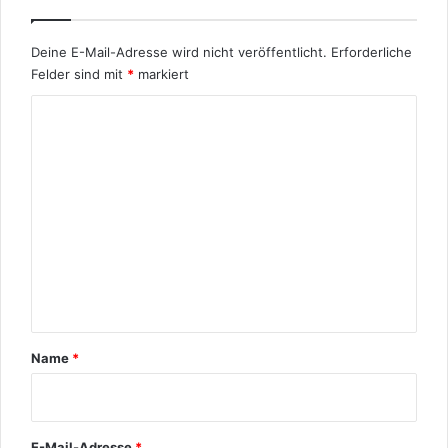
r
k
i
Deine E-Mail-Adresse wird nicht veröffentlicht.
Erforderliche
s
Felder sind mit
*
markiert
c
K
h
o
m
m
e
n
t
a
r
Name
*
*
E-Mail-Adresse
*