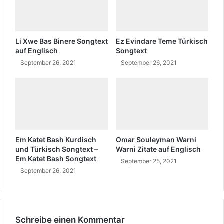
?
t
e
x
t
Li Xwe Bas Binere Songtext
Ez Evindare Teme Türkisch
u
auf Englisch
Songtext
n
September 26, 2021
September 26, 2021
d
B
e
d
e
u
t
Em Katet Bash Kurdisch
Omar Souleyman Warni
u
und Türkisch Songtext –
Warni Zitate auf Englisch
n
Em Katet Bash Songtext
September 25, 2021
g
September 26, 2021
a
u
f
T
ü
Schreibe einen Kommentar