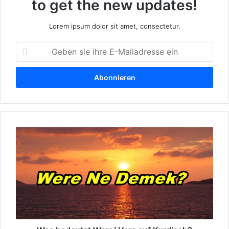
to get the new updates!
Lorem ipsum dolor sit amet, consectetur.
G
e
b
e
n
s
i
e
W
i
a
h
s
r
b
e
e
E
d
-
e
M
u
a
t
i