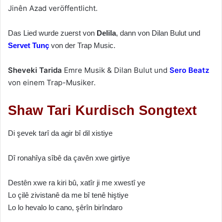
Jinên Azad veröffentlicht.
Das Lied wurde zuerst von
Delila
, dann von Dilan Bulut und
Servet Tunç
von der Trap Music.
Sheveki Tarida
Emre Musik & Dilan Bulut und
Sero Beatz
von einem Trap-Musiker.
Shaw Tari Kurdisch Songtext
Di şevek tarî da agir bî dil xistiye
Dî ronahîya sîbê da çavên xwe girtiye
Destên xwe ra kiri bû, xatîr ji me xwestî ye
Lo çilê zivistanê da me bî tenê hiştiye
Lo lo hevalo lo cano, şêrîn birîndaro