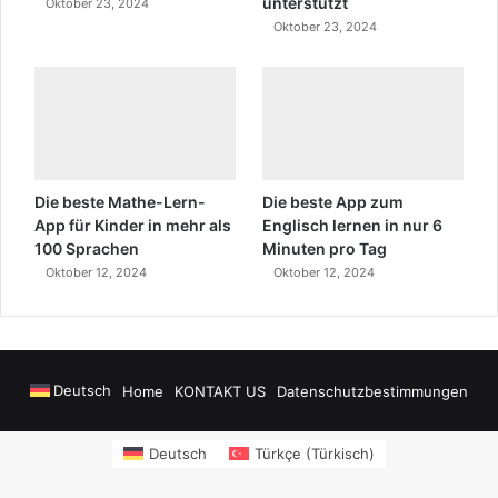
unterstützt
Oktober 23, 2024
Oktober 23, 2024
Die beste Mathe-Lern-
Die beste App zum
App für Kinder in mehr als
Englisch lernen in nur 6
100 Sprachen
Minuten pro Tag
Oktober 12, 2024
Oktober 12, 2024
Deutsch
Home
KONTAKT US
Datenschutzbestimmungen
nusu Veren Siteler
https://www.salonyjardinlospinos.com/
https://ocea
Deutsch
Türkçe
(
Türkisch
)