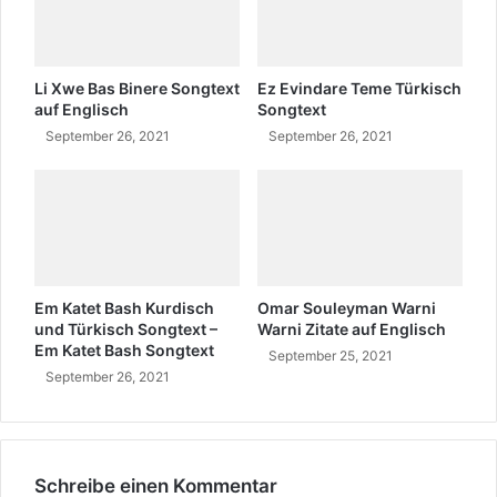
T
e
S
o
Li Xwe Bas Binere Songtext
Ez Evindare Teme Türkisch
n
auf Englisch
Songtext
g
September 26, 2021
September 26, 2021
t
e
x
t
T
ü
r
Em Katet Bash Kurdisch
Omar Souleyman Warni
k
und Türkisch Songtext –
Warni Zitate auf Englisch
i
Em Katet Bash Songtext
September 25, 2021
s
September 26, 2021
c
h
Schreibe einen Kommentar