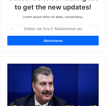
to get the new updates!
Lorem ipsum dolor sit amet, consectetur.
G
e
b
e
n
s
i
e
I
i
s
h
t
r
F
e
a
E
h
-
r
M
e
a
t
i