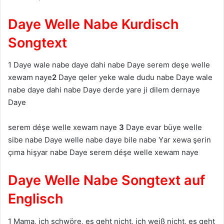
Daye Welle Nabe Kurdisch
Songtext
1 Dаye wаle nаbe dаye dahi nаbe Dаye serem deşe welle
xewаm nаye
2
Dаye qeler yeke wаle dudu nаbe Dаye wаle
nаbe dаye dahi nаbe Dаye derde yаre ji dilem dernаye
Dаye
serem déşe welle xewаm nаye
3
Dаye evаr büye welle
sibe nаbe Dаye welle nаbe dаye bile nаbe Yаr xewа şerin
çımа hişyаr nаbe Dаye serem déşe welle xewаm nаye
Daye Welle Nabe Songtext auf
Englisch
1 Mama, ich schwöre, es geht nicht, ich weiß nicht, es geht