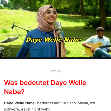
n
d
e
u
n
s
e
i
n
e
E
-
Werbung
M
a
Was bedeutet Daye Welle
i
Nabe?
l
Daye Welle Nabe
“ bedeutet auf Kurdisch ‚Mama, ich
schwöre, es ist nicht wahr‘.