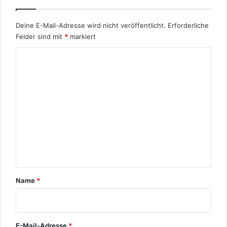
Deine E-Mail-Adresse wird nicht veröffentlicht.
Erforderliche
Felder sind mit
*
markiert
K
o
m
m
e
n
t
a
r
Name
*
*
E-Mail-Adresse
*