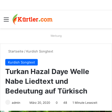
Menü
S
Werbung
Startseite
/
Kurdish Songtext
Kurdish Songtext
Turkan Hazal Daye Welle
Nabe Liedtext und
Bedeutung auf Türkisch
admin
S
März 20, 2020
0
48
1 Minute Lesezeit
e