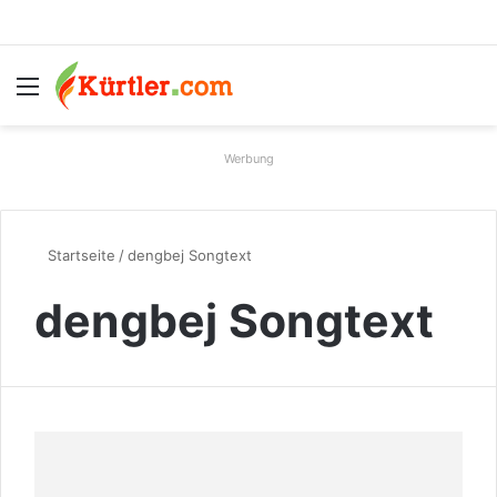
Menü
S
Werbung
Startseite
/
dengbej Songtext
dengbej Songtext