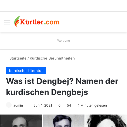
Menü
S
Werbung
Startseite
/
Kurdische Berühmtheiten
Kurdische Literatur
Was ist Dengbej? Namen der
kurdischen Dengbejs
Sende
admin
Juni 1, 2021
0
54
4 Minuten gelesen
uns
eine
E-