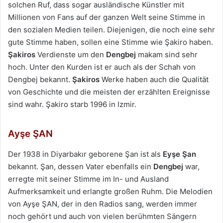
solchen Ruf, dass sogar ausländische Künstler mit
Millionen von Fans auf der ganzen Welt seine Stimme in
den sozialen Medien teilen. Diejenigen, die noch eine sehr
gute Stimme haben, sollen eine Stimme wie Şakiro haben.
Şakiros
Verdienste um den
Dengbej
makam sind sehr
hoch. Unter den Kurden ist er auch als der Schah von
Dengbej bekannt.
Şakiros
Werke haben auch die Qualität
von Geschichte und die meisten der erzählten Ereignisse
sind wahr. Şakiro starb 1996 in Izmir.
Ayşe ŞAN
Der 1938 in Diyarbakır geborene Şan ist als
Eyşe Şan
bekannt. Şan, dessen Vater ebenfalls ein
Dengbej
war,
erregte mit seiner Stimme im In- und Ausland
Aufmerksamkeit und erlangte großen Ruhm. Die Melodien
von Ayşe ŞAN, der in den Radios sang, werden immer
noch gehört und auch von vielen berühmten Sängern