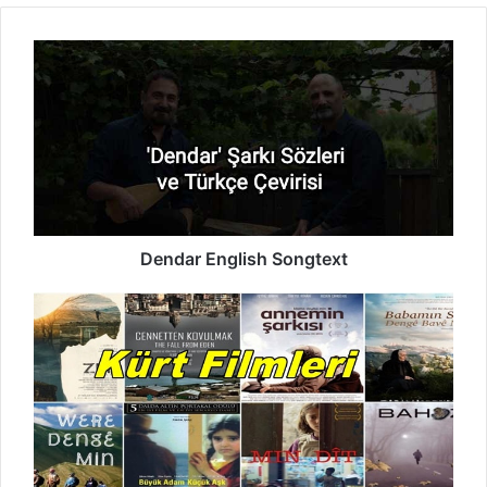
Dendar
English
Songtext
Dendar English Songtext
Kurdische
Filme
-
Die
schönsten
kurdischen
Filme