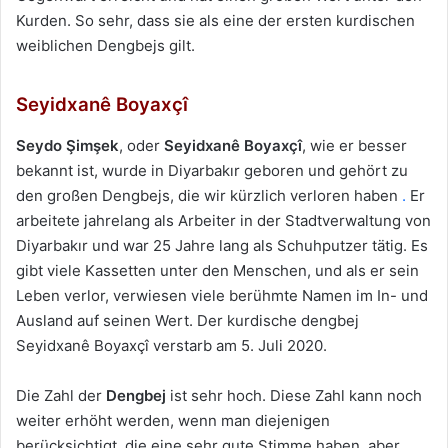
Kurden. So sehr, dass sie als eine der ersten kurdischen
weiblichen Dengbejs gilt.
Seyidxanê Boyaxçî
Seydo Şimşek
, oder
Seyidxanê Boyaxçî
, wie er besser
bekannt ist, wurde in Diyarbakır geboren und gehört zu
den großen Dengbejs, die wir kürzlich verloren haben
.
Er
arbeitete jahrelang als Arbeiter in der Stadtverwaltung von
Diyarbakır und war 25 Jahre lang als Schuhputzer tätig. Es
gibt viele Kassetten unter den Menschen, und als er sein
Leben verlor, verwiesen viele berühmte Namen im In- und
Ausland auf seinen Wert. Der kurdische dengbej
Seyidxanê Boyaxçî verstarb am 5. Juli 2020.
Die Zahl der
Dengbej
ist sehr hoch. Diese Zahl kann noch
weiter erhöht werden, wenn man diejenigen
berücksichtigt, die eine sehr gute Stimme haben, aber