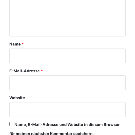
e
n
t
a
r
Name
*
*
E-Mail-Adresse
*
Website
Name, E-Mail-Adresse und Website in diesem Browser
für meinen nächsten Kommentar speichern.