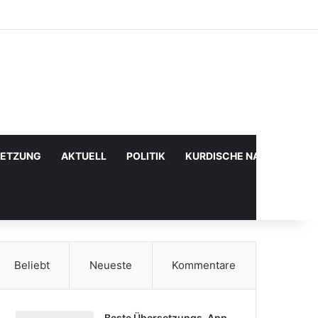
Facebook
X
YouTube
Instagram
Anmelden
Zufälliger Artikel
Sidebar
SETZUNG
AKTUELL
POLITIK
KURDISCHE NACHRICHTE
Beliebt
Neueste
Kommentare
Beste Übersetzungs-App,