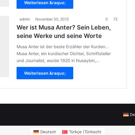
Weiterlesen &raquo;
admin
November 30, 2015
0
72
Wer ist Musa Anter? Sein Leben,
seine Werke und seine Worte
Musa Anter ist der beste Erzähler der Kurden…
Musa Anter, ein kurdischer Dichter, Schriftsteller
und Journalist, wurde 1920 in Nusaybin,…
Weiterlesen &raquo;
De
hthousesuitesinn.com/
https://makeup.orangebeauty.com/
grandpashabet
Deutsch
Türkçe
(
Türkisch
)