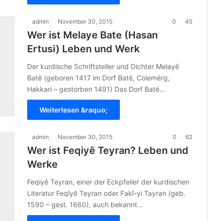
admin
November 30, 2015
0
45
Wer ist Melaye Bate (Hasan
Ertusi) Leben und Werk
Der kurdische Schriftsteller und Dichter Melayê
Batê (geboren 1417 im Dorf Baté, Colemérg,
Hakkari – gestorben 1491) Das Dorf Baté…
Weiterlesen &raquo;
admin
November 30, 2015
0
62
Wer ist Feqiyê Teyran? Leben und
Werke
Feqiyê Teyran, einer der Eckpfeiler der kurdischen
Literatur Feqîyê Teyran oder Fakî-yi Tayran (geb.
1590 – gest. 1660), auch bekannt…