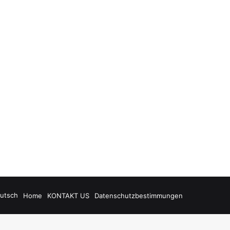
utsch
Home
KONTAKT US
Datenschutzbestimmungen
grandpashabet
Grandpashabet
grandpashabet
betasus
funbahis
tümbet
be