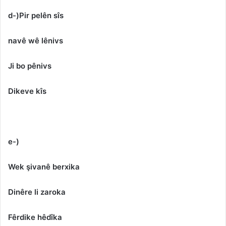
d-)Pir pelên sîs
navê wê lênivs
Ji bo pênivs
Dikeve kîs
e-)
Wek şivanê berxika
Dinêre li zaroka
Fêrdike hêdîka