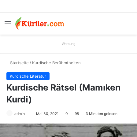
Menü
S
Werbung
Startseite
/
Kurdische Berühmtheiten
Kurdische Literatur
Kurdische Rätsel (Mamıken
Kurdi)
admin
S
Mai 30, 2021
0
98
3 Minuten gelesen
e
n
d