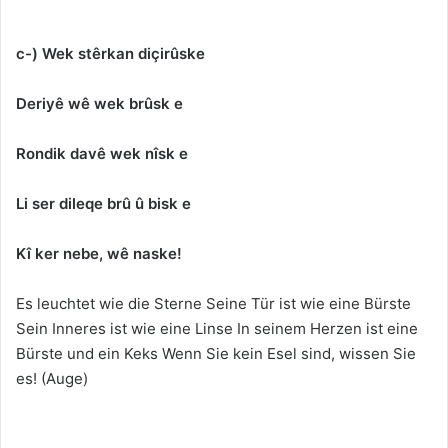
c-) Wek stêrkan diçirûske
Deriyê wê wek brûsk e
Rondik davê wek nîsk e
Li ser dileqe brû û bisk e
Kî ker nebe, wê naske!
Es leuchtet wie die Sterne Seine Tür ist wie eine Bürste
Sein Inneres ist wie eine Linse In seinem Herzen ist eine
Bürste und ein Keks Wenn Sie kein Esel sind, wissen Sie
es! (Auge)