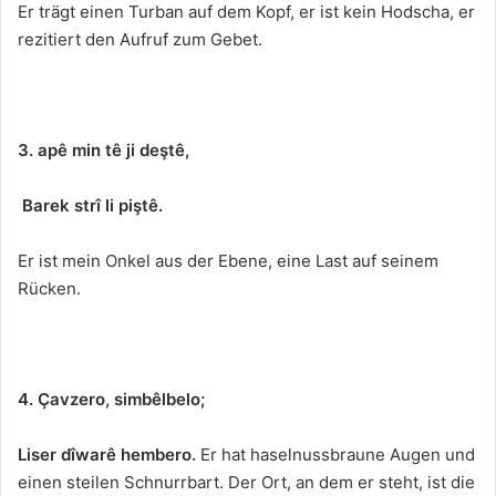
Er trägt einen Turban auf dem Kopf, er ist kein Hodscha, er
rezitiert den Aufruf zum Gebet.
3. apê min tê ji deştê,
Barek strî li piştê.
Er ist mein Onkel aus der Ebene, eine Last auf seinem
Rücken.
4. Çavzero, simbêlbelo;
Li
ser dîwarê hembero.
Er hat haselnussbraune Augen und
einen steilen Schnurrbart. Der Ort, an dem er steht, ist die