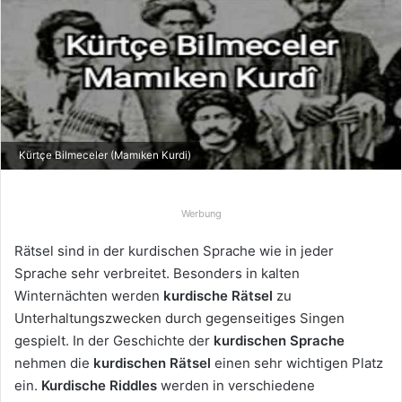
e
u
n
s
e
i
n
Kürtçe Bilmeceler (Mamıken Kurdi)
e
E
-
Werbung
M
Rätsel sind in der kurdischen Sprache wie in jeder
a
Sprache sehr verbreitet. Besonders in kalten
i
Winternächten werden
kurdische Rätsel
zu
l
Unterhaltungszwecken durch gegenseitiges Singen
gespielt. In der Geschichte der
kurdischen
Sprache
nehmen die
kurdischen Rätsel
einen sehr wichtigen Platz
ein.
Kurdische Riddles
werden in verschiedene