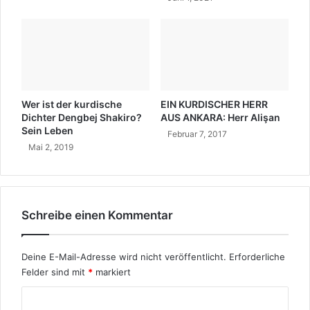
u
s
n
c
d
h
B
?
i
o
g
Wer ist der kurdische
EIN KURDISCHER HERR
r
Dichter Dengbej Shakiro?
AUS ANKARA: Herr Alişan
a
Sein Leben
Februar 7, 2017
p
Mai 2, 2019
h
i
e
Schreibe einen Kommentar
Deine E-Mail-Adresse wird nicht veröffentlicht.
Erforderliche
Felder sind mit
*
markiert
K