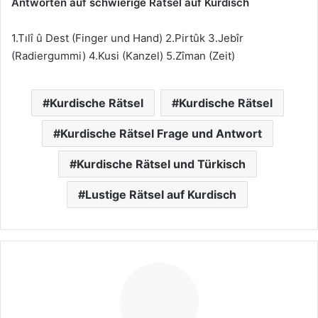
Antworten auf schwierige Rätsel auf Kurdisch
1.Tılî û Dest (Finger und Hand) 2.Pirtûk 3.Jebîr
(Radiergummi) 4.Kusi (Kanzel) 5.Zîman (Zeit)
d
Kurdische Rätsel
Kurdische Rätsel
e
m
Kurdische Rätsel Frage und Antwort
e
t
Kurdische Rätsel und Türkisch
e
Lustige Rätsel auf Kurdisch
v
l
e
r
e
s
c