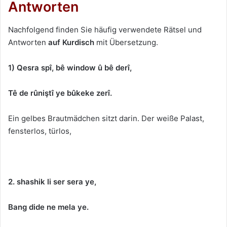
Antworten
Nachfolgend finden Sie häufig verwendete Rätsel und
Antworten
auf Kurdisch
mit Übersetzung.
1) Qesra spî, bê window û bê derî,
Tê de rûniştî ye bûkeke zerî.
Ein gelbes Brautmädchen sitzt darin. Der weiße Palast,
fensterlos, türlos,
2. shashik li ser sera ye,
Bang dide ne mela ye.