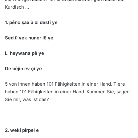
Kurdisch …
1. pênc şax û bi destî ye
Sed û yek huner lê ye
Li heywana pê ye
De bêjin ev çi ye
5 von ihnen haben 101 Fähigkeiten in einer Hand. Tiere
haben 101 Fähigkeiten in einer Hand. Kommen Sie, sagen
Sie mir, was ist das?
2. wekî pirpel e