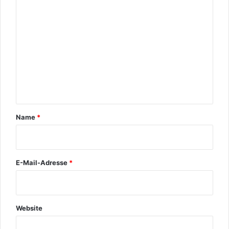
o
m
m
e
n
t
a
r
Name
*
*
E-Mail-Adresse
*
Website