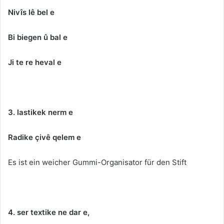
Nivîs lê bel e
Bi biegen û bal e
Ji te re heval e
3. lastikek nerm e
Radike çivê qelem e
Es ist ein weicher Gummi-Organisator für den Stift
4. ser textike ne dar e,