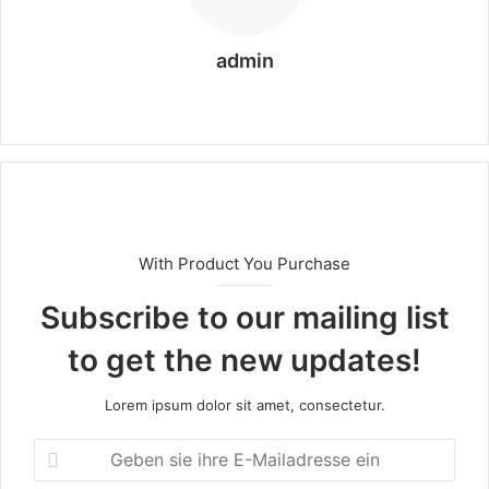
o
r
admin
t
a
We
n
bs
k
eit
a
e
r
a
e
With Product You Purchase
s
Subscribe to our mailing list
c
o
to get the new updates!
r
t
Lorem ipsum dolor sit amet, consectetur.
s
G
m
e
e