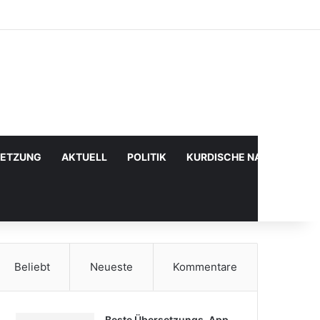
Facebook
X
YouTube
Instagram
Anmelden
Zufälliger Artikel
Sidebar
SETZUNG
AKTUELL
POLITIK
KURDISCHE NACHRICHTE
Beliebt
Neueste
Kommentare
Beste Übersetzungs-App,