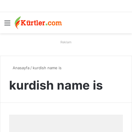
Menü
A
Reklam
Anasayfa
/
kurdish name is
kurdish name is