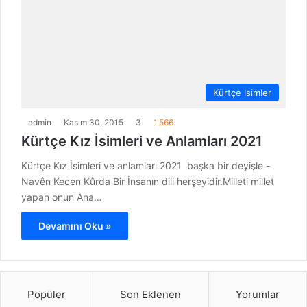
Kürtçe İsimler
admin
Kasım 30, 2015
3
1.566
Kürtçe Kız İsimleri ve Anlamları 2021
Kürtçe Kız İsimleri ve anlamları 2021 başka bir deyişle -
Navên Kecen Kûrda Bir İnsanın dili herşeyidir.Milleti millet
yapan onun Ana…
Devamını Oku »
Popüler
Son Eklenen
Yorumlar