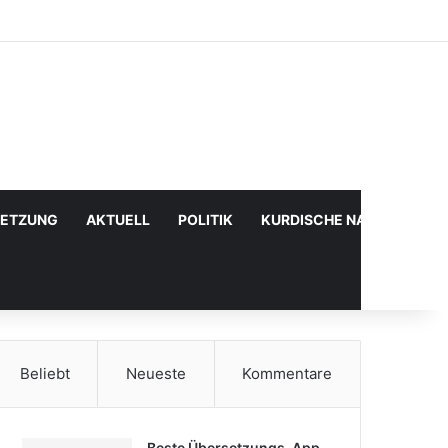
Facebook
X
YouTube
Instagram
Anmelden
Zufälliger Artikel
Sidebar
SETZUNG
AKTUELL
POLITIK
KURDISCHE NACHRICHTE
Beliebt
Neueste
Kommentare
Beste Übersetzungs-App,