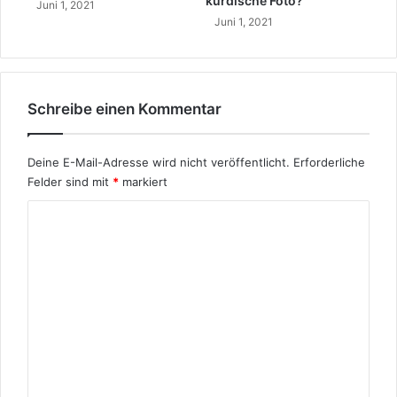
kurdische Foto?
Juni 1, 2021
t
Juni 1, 2021
u
n
g
Schreibe einen Kommentar
Deine E-Mail-Adresse wird nicht veröffentlicht.
Erforderliche
Felder sind mit
*
markiert
K
o
m
m
e
n
t