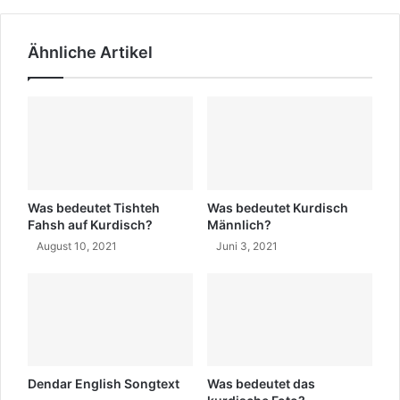
t
j
e
a
Ähnliche Artikel
x
h
t
r
u
s
n
b
d
o
t
t
ü
s
r
c
k
h
Was bedeutet Tishteh
Was bedeutet Kurdisch
i
a
Fahsh auf Kurdisch?
Männlich?
s
f
August 10, 2021
Juni 3, 2021
c
t
h
e
e
n
B
e
d
e
Dendar English Songtext
Was bedeutet das
u