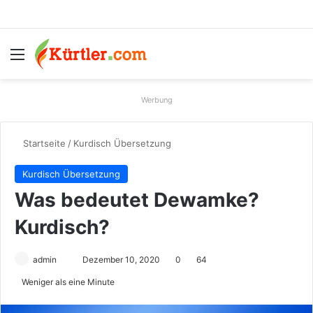
Menü
S
Werbung
Startseite
/
Kurdisch Übersetzung
Kurdisch Übersetzung
Was bedeutet Dewamke?
Kurdisch?
admin
S
Dezember 10, 2020
0
64
e
Weniger als eine Minute
n
d