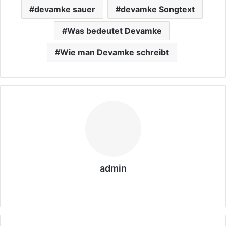
devamke sauer
devamke Songtext
Was bedeutet Devamke
Wie man Devamke schreibt
admin
We
bs
eit
e