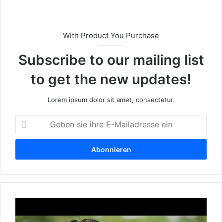
With Product You Purchase
Subscribe to our mailing list
to get the new updates!
Lorem ipsum dolor sit amet, consectetur.
G
e
b
e
n
s
i
e
I
i
s
h