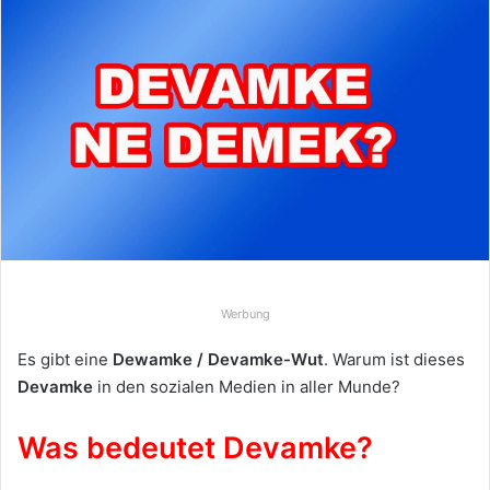
e
u
n
s
e
i
n
e
E
-
M
a
Werbung
i
Es gibt eine
Dewamke / Devamke-Wut
. Warum ist dieses
l
Devamke
in den sozialen Medien in aller Munde?
Was bedeutet Devamke?