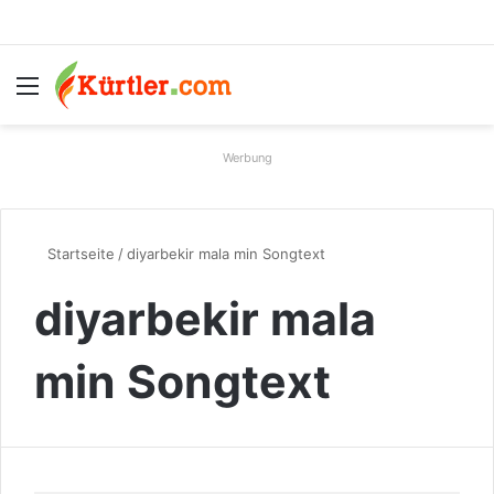
Menü
S
Werbung
Startseite
/
diyarbekir mala min Songtext
diyarbekir mala
min Songtext