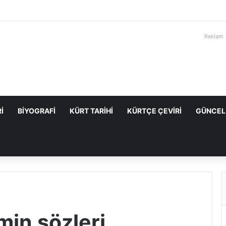
Reklam
I
BIYOGRAFI
KÜRT TARIHI
KÜRTÇE ÇEVIRI
GÜNCEL
min sözleri