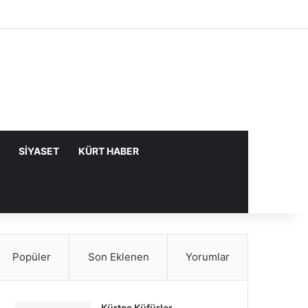
Facebook
X
YouTube
Instagram
Kayıt Ol
Rastgele Makale
Kenar Bölme
SIYASET
KÜRT HABER
Popüler
Son Eklenen
Yorumlar
Kürtçe Küfürler