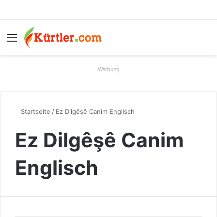
Menü
S
Werbung
Startseite
/
Ez Dilgêşê Canim Englisch
Ez Dilgêşê Canim
Englisch