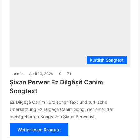
Kurdish Songtext
admin
April 10, 2020
0
71
Şivan Perwer Ez Dilgêşê Canim
Songtext
Ez Dilgêşê Canim kurdischer Text und türkische
Übersetzung Ez Dilgêşê Canim Song, der einer der
meistgehörten Songs von Şivan Perwerist,…
Weiterlesen &raquo;