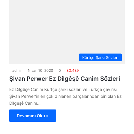
Kürtçe Şarkı Sözleri
admin
Nisan 10, 2020
0
33.489
Şivan Perwer Ez Dilgêşê Canim Sözleri
Ez Dilgêşê Canim Kürtçe şarkı sözleri ve Türkçe çevirisi
Şivan Perwer‘in en çok dinlenen parçalarından biri olan Ez
Dilgêşê Canim…
Devamını Oku »