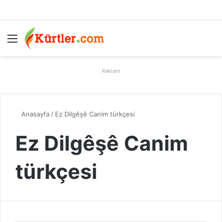
Menü
A
Reklam
Anasayfa
/
Ez Dilgêşê Canim türkçesi
Ez Dilgêşê Canim
türkçesi