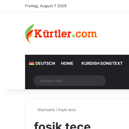
Freitag, August 7 2026
DEUTSCH
HOME
KURDISH SONGTEXT
Zufälliger Artikel
Suchen
nach
Startseite
/
foşik tece
foşik tece