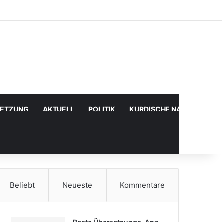
Facebook
X
YouTube
Instagram
Anmelden
Zufälliger Artikel
Sidebar
SETZUNG
AKTUELL
POLITIK
KURDISCHE NACHRICHTE
Beliebt
Neueste
Kommentare
Beste Übersetzungs-App,