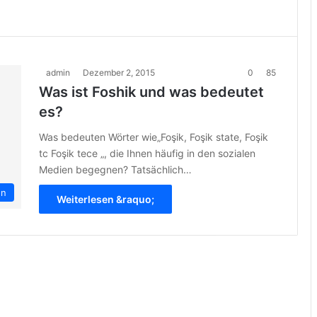
admin
Dezember 2, 2015
0
85
Was ist Foshik und was bedeutet
es?
Was bedeuten Wörter wie„Foşik, Foşik state, Foşik
tc Foşik tece „, die Ihnen häufig in den sozialen
Medien begegnen? Tatsächlich…
en
Weiterlesen &raquo;