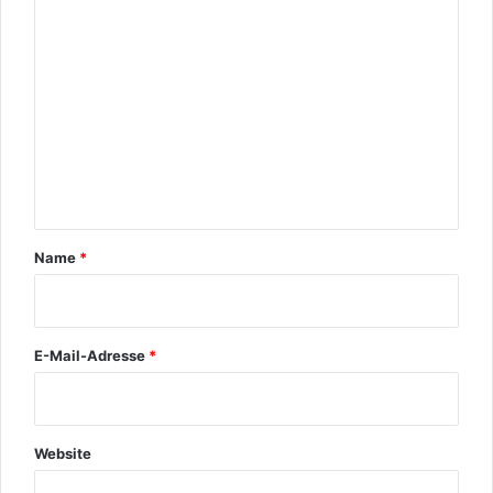
o
m
m
e
n
t
a
r
Name
*
*
E-Mail-Adresse
*
Website