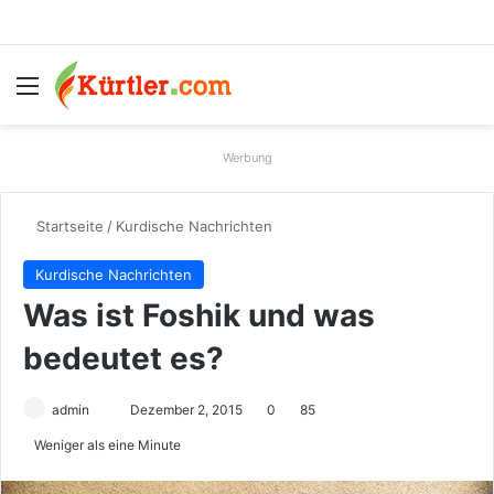
Menü
S
Werbung
Startseite
/
Kurdische Nachrichten
Kurdische Nachrichten
Was ist Foshik und was
bedeutet es?
admin
S
Dezember 2, 2015
0
85
e
Weniger als eine Minute
n
d