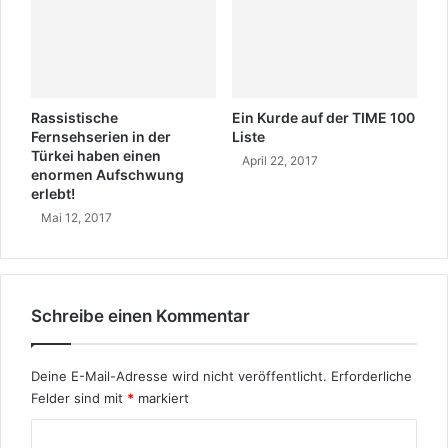
e
n
i
p
b
o
t
l
i
t
Rassistische
Ein Kurde auf der TIME 100
i
Fernsehserien in der
Liste
k
Türkei haben einen
April 22, 2017
enormen Aufschwung
erlebt!
Mai 12, 2017
Schreibe einen Kommentar
Deine E-Mail-Adresse wird nicht veröffentlicht.
Erforderliche
Felder sind mit
*
markiert
K