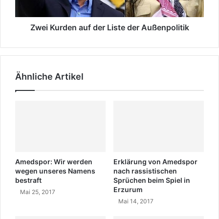
e
n
d
i
e
b
n
Zwei Kurden auf der Liste der Außenpolitik
u
a
n
u
g
f
a
d
Ähnliche Artikel
u
e
f
r
K
L
u
i
r
s
d
t
i
e
s
d
c
e
Amedspor: Wir werden
Erklärung von Amedspor
h
r
wegen unseres Namens
nach rassistischen
s
bestraft
Sprüchen beim Spiel in
A
Erzurum
c
u
Mai 25, 2017
h
ß
Mai 14, 2017
r
e