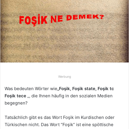
e
u
n
s
e
i
n
e
E
-
M
Werbung
a
Was bedeuten Wörter wie
„Foşik, Foşik state, Foşik tc
i
Foşik tece
„, die Ihnen häufig in den sozialen Medien
l
begegnen?
Tatsächlich gibt es das Wort Foşik im Kurdischen oder
Türkischen nicht. Das Wort “Foşik“ ist eine spöttische