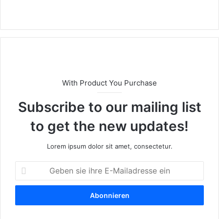
We
bs
eit
e
With Product You Purchase
Subscribe to our mailing list
to get the new updates!
Lorem ipsum dolor sit amet, consectetur.
G
e
b
e
n
s