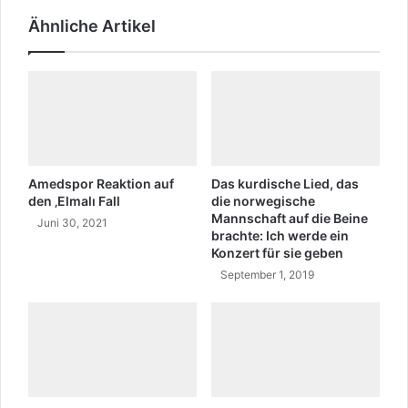
n
r
Ähnliche Artikel
d
d
e
e
r
n
T
w
ü
e
r
g
k
e
e
n
i
u
Amedspor Reaktion auf
Das kurdische Lied, das
h
n
den ‚Elmalı Fall
die norwegische
a
Mannschaft auf die Beine
s
Juni 30, 2021
brachte: Ich werde ein
b
e
Konzert für sie geben
e
r
n
September 1, 2019
e
e
s
i
N
n
a
e
m
n
e
e
n
n