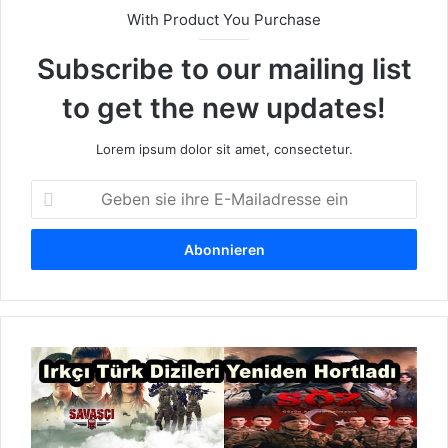
With Product You Purchase
Subscribe to our mailing list
to get the new updates!
Lorem ipsum dolor sit amet, consectetur.
G
e
b
e
n
s
i
e
R
i
a
h
s
r
s
e
i
E