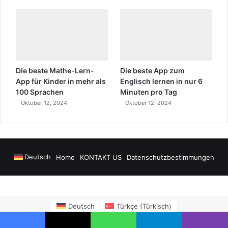
Die beste Mathe-Lern-
Die beste App zum
App für Kinder in mehr als
Englisch lernen in nur 6
100 Sprachen
Minuten pro Tag
Oktober 12, 2024
Oktober 12, 2024
Deutsch
Home
KONTAKT US
Datenschutzbestimmungen
nya Airport Transfers
madsalads.com
https://www.salonyjardinlospinos.c
Deutsch
Türkçe
(
Türkisch
)