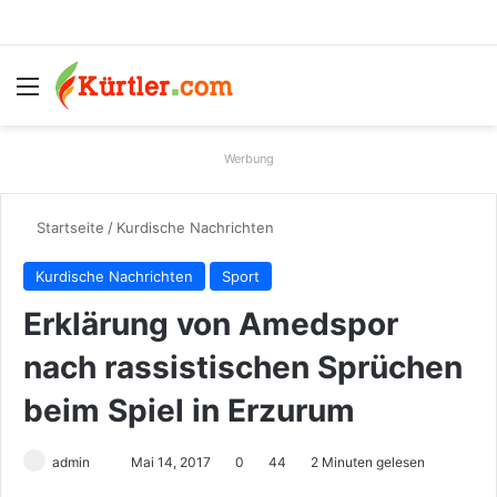
Menü
S
Werbung
Startseite
/
Kurdische Nachrichten
Kurdische Nachrichten
Sport
Erklärung von Amedspor
nach rassistischen Sprüchen
beim Spiel in Erzurum
admin
S
Mai 14, 2017
0
44
2 Minuten gelesen
e