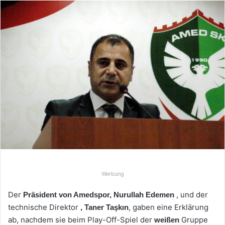
n
d
e
u
n
s
e
i
n
e
E
-
M
a
Werbung
i
l
Der
, und der
Präsident von Amedspor, Nurullah Edemen
technische Direktor
, gaben eine Erklärung
, Taner Taşkın
ab, nachdem sie beim Play-Off-Spiel der
Gruppe
weißen