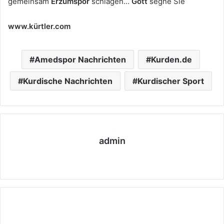
gemeinsam
Erzumspor
schlagen…
Gott
segne Sie
www.kürtler.com
Amedspor Nachrichten
Kurden.de
Kurdische Nachrichten
Kurdischer Sport
admin
We
bs
eit
e