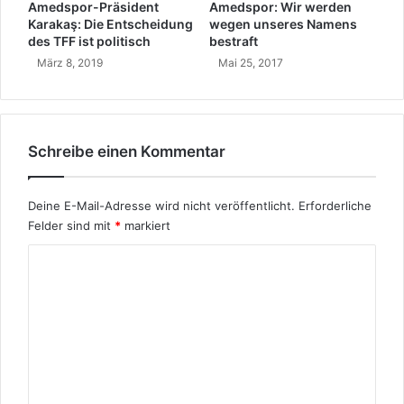
s
Amedspor-Präsident
Amedspor: Wir werden
o
b
Karakaş: Die Entscheidung
wegen unseres Namens
r
e
des TFF ist politisch
bestraft
m
s
März 8, 2019
Mai 25, 2017
e
t
n
r
A
a
u
f
Schreibe einen Kommentar
f
t
s
c
Deine E-Mail-Adresse wird nicht veröffentlicht.
Erforderliche
h
Felder sind mit
*
markiert
w
u
K
n
g
o
e
m
r
m
l
e
e
b
n
t